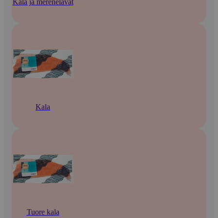
Kala ja merenelävät
Kala
Tuore kala