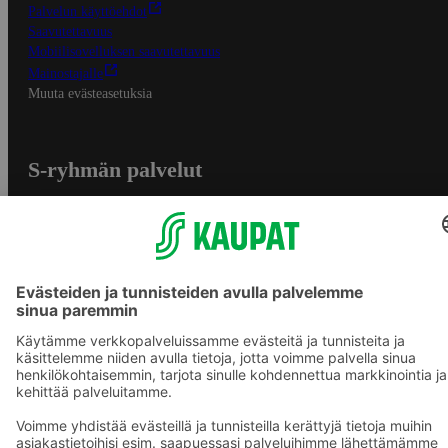
Palvelun käyttöehdot
Saavutettavuus
Mobiilisovelluksen saavutettavuus
Mainostajalle
Muuta evästeasetuksia
S-ryhmän palvelut
S-ryhmä
Asiakasomistajuus
Yhteishyvä Ruoka -sovellus
S-ostoslista -sovellus
Prisma.fi
Sokos.fi
S-Pankki
Yhteishyvä
Sokos Hotels
Raflaamo