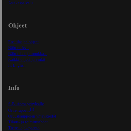
Asiakaspalvelu
Ohjeet
Ensitilaajan ohjeet
Näin maksat
Näin tilaat ja muokkaat
Kaikki ohjeet ja vinkit
In English
Info
S-Business yrityksille
Oiva-raportit
Osuuskauppojen yhteystiedot
Tilaus- ja toimitusehdot
Tietosuojakäytäntö