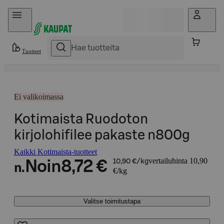
Hyppää sisältöön
Tuotteet
Ei valikoimassa
Kotimaista Ruodoton
kirjolohifilee pakaste n800g
Kaikki Kotimaista-tuotteet
vertailuhinta 10,90
Noin
8,72 €
10,90 €/kg
n.
€/kg
Valitse toimitustapa