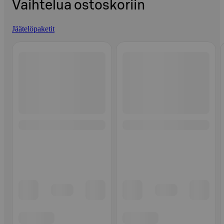
Vaihtelua ostoskoriin
Jäätelöpaketit
Ohita listaus