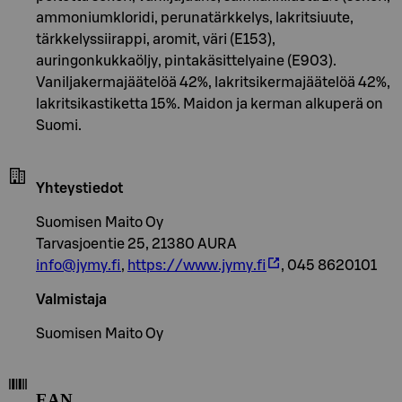
ammoniumkloridi, perunatärkkelys, lakritsiuute,
tärkkelyssiirappi, aromit, väri (E153),
auringonkukkaöljy, pintakäsittelyaine (E903).
Vaniljakermajäätelöä 42%, lakritsikermajäätelöä 42%,
lakritsikastiketta 15%. Maidon ja kerman alkuperä on
Suomi.
Yhteystiedot
Suomisen Maito Oy
Tarvasjoentie 25, 21380 AURA
info@jymy.fi
,
https://www.jymy.fi
, 045 8620101
Valmistaja
Suomisen Maito Oy
EAN