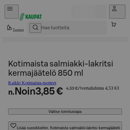
Hyppää sisältöön
Tuotteet
Kotimaista salmiakki-lakritsi
kermajäätelö 850 ml
Kaikki Kotimaista-tuotteet
vertailuhinta 4,53 €/l
Noin
3,85 €
4,53 €/l
n.
Valitse toimitustapa
Lisää suosikkeihin, Kotimaista salmiakki-lakritsi kermajäätelö