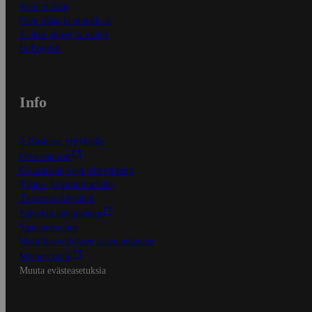
Näin maksat
Näin tilaat ja muokkaat
Kaikki ohjeet ja vinkit
In English
Info
S-Business yrityksille
Oiva-raportit
Osuuskauppojen yhteystiedot
Tilaus- ja toimitusehdot
Tietosuojakäytäntö
Palvelun käyttöehdot
Saavutettavuus
Mobiilisovelluksen saavutettavuus
Mainostajalle
Muuta evästeasetuksia