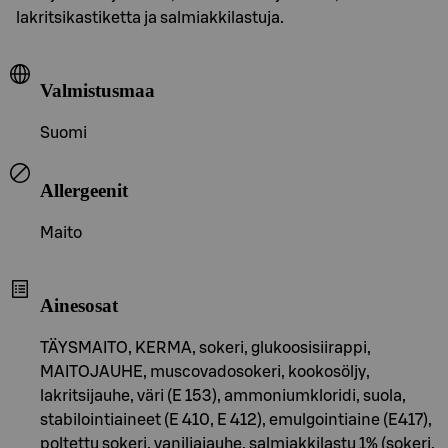
lakritsikastiketta ja salmiakkilastuja.
Valmistusmaa
Suomi
Allergeenit
Maito
Ainesosat
TÄYSMAITO, KERMA, sokeri, glukoosisiirappi,
MAITOJAUHE, muscovadosokeri, kookosöljy,
lakritsijauhe, väri (E 153), ammoniumkloridi, suola,
stabilointiaineet (E 410, E 412), emulgointiaine (E417),
poltettu sokeri, vaniljajauhe, salmiakkilastu 1% (sokeri,