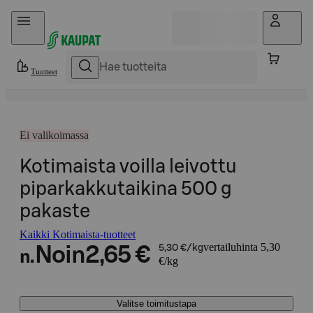
Hyppää sisältöön
Tuotteet
Ei valikoimassa
Kotimaista voilla leivottu
piparkakkutaikina 500 g
pakaste
Kaikki Kotimaista-tuotteet
vertailuhinta 5,30
Noin
2,65 €
5,30 €/kg
n.
€/kg
Valitse toimitustapa