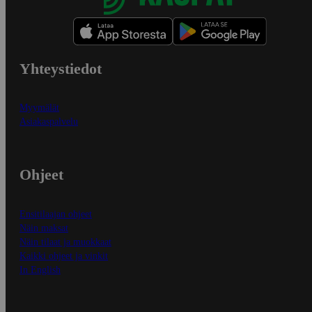
Yhteystiedot
Myymälät
Asiakaspalvelu
Ohjeet
Ensitilaajan ohjeet
Näin maksat
Näin tilaat ja muokkaat
Kaikki ohjeet ja vinkit
In English