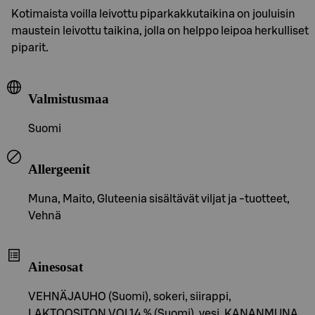
Kotimaista voilla leivottu piparkakkutaikina on jouluisin
maustein leivottu taikina, jolla on helppo leipoa herkulliset
piparit.
Valmistusmaa
Suomi
Allergeenit
Muna, Maito, Gluteenia sisältävät viljat ja -tuotteet,
Vehnä
Ainesosat
VEHNÄJAUHO (Suomi), sokeri, siirappi,
LAKTOOSITON VOI 14 % (Suomi), vesi, KANANMUNA