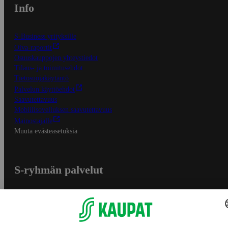
Info
S-Business yrityksille
Oiva-raportit
Osuuskauppojen yhteystiedot
Tilaus- ja toimitusehdot
Tietosuojakäytäntö
Palvelun käyttöehdot
Saavutettavuus
Mobiilisovelluksen saavutettavuus
Mainostajalle
Muuta evästeasetuksia
S-ryhmän palvelut
S-ryhmä
Asiakasomistajuus
Yhteishyvä Ruoka -sovellus