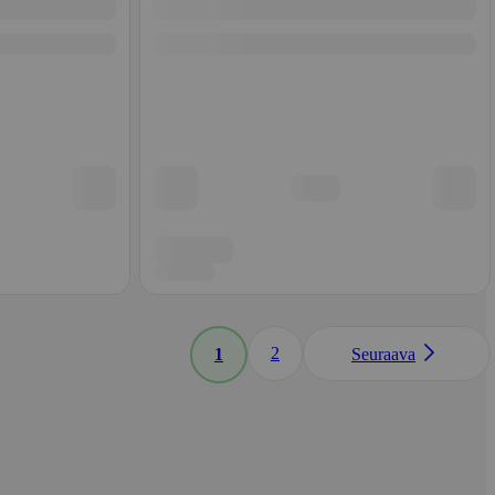
2
1
Seuraava