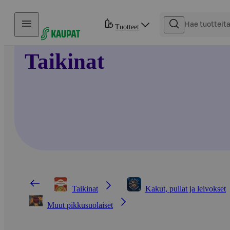
Hyppää sisältöön
Tuotteet
Taikinat
Taikinat
Kakut, pullat ja leivokset
Muut pikkusuolaiset