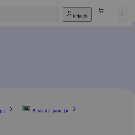
Kirjaudu
git
Piirakat ja pasteijat