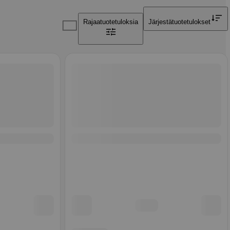
Rajaa
tuotetuloksia
Järjestä
tuotetulokset