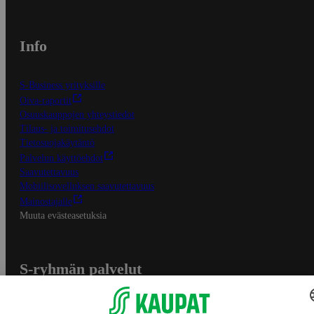
Info
S-Business yrityksille
Oiva-raportit
Osuuskauppojen yhteystiedot
Tilaus- ja toimitusehdot
Tietosuojakäytäntö
Palvelun käyttöehdot
Saavutettavuus
Mobiilisovelluksen saavutettavuus
Mainostajalle
Muuta evästeasetuksia
S-ryhmän palvelut
S-ryhmä