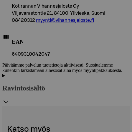
Kotirannan Vihannesjaloste Oy
Viljavarastontie 21, 84100, Ylivieska, Suomi
08420312
myynti@vihannesjaloste.fi
EAN
6409310042047
Päivitämme palvelun tuotetietoja aktiivisesti. Suosittelemme
kuitenkin tarkistamaan ainesosat aina myös myyntipakkauksesta.
Ravintosisältö
Katso myös