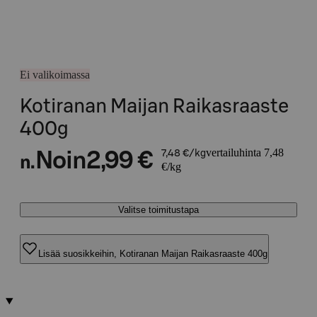
Ei valikoimassa
Kotiranan Maijan Raikasraaste
400g
vertailuhinta 7,48
Noin
2,99 €
7,48 €/kg
n.
€/kg
Valitse toimitustapa
Lisää suosikkeihin, Kotiranan Maijan Raikasraaste 400g