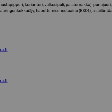
mustapippuri, korianteri, valkosipuli, palsternakka), punajuuri
jy, auringonkukkaöljy, hapettumisenestoaine (E301) ja säilöntä
a.fi
a.fi