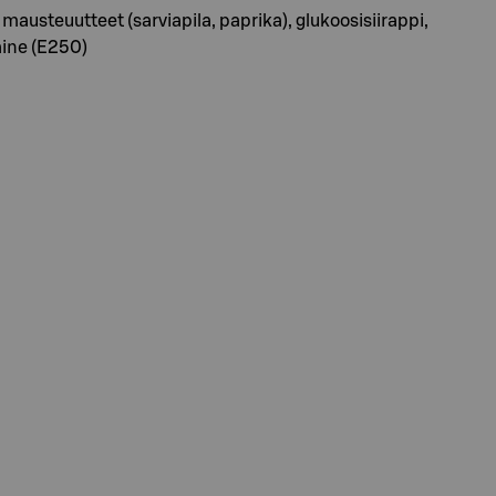
, mausteuutteet (sarviapila, paprika), glukoosisiirappi,
aine (E250)