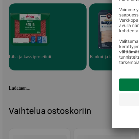
Liha ja kasviproteiinit
Kinkut ja leikkeleet
Ladataan...
Vaihtelua ostoskoriin
Ohita listaus