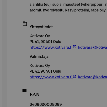
sianliha (eu), suola, mausteet (viherpippuri, 
aromit, hydrolysoitu kasviproteiini, rapsiöl
Yhteystiedot
Kotivara Oy
PL 41, 90401 Oulu
https://www.kotivara.fi
,
kotivara@kotivar
Valmistaja
Kotivara Oy
PL 41, 90401 Oulu
https://www.kotivara.fi
,
kotivara@kotivar
EAN
6409630008099