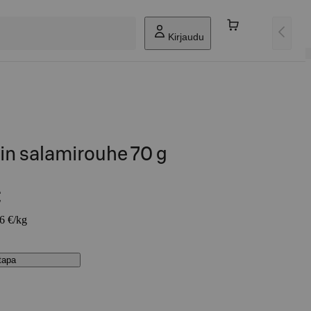
Kirjaudu
in salamirouhe 70 g
€
86 €/kg
stapa