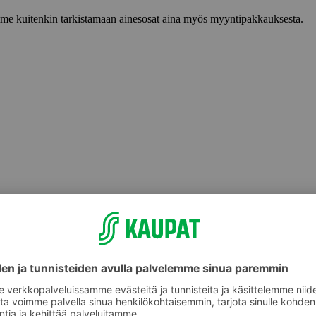
lemme kuitenkin tarkistamaan ainesosat aina myös myyntipakkauksesta.