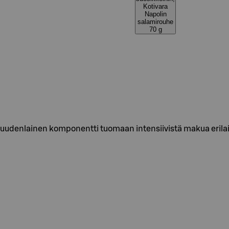
Kotivara
Napolin
salamirouhe
70 g
uudenlainen komponentti tuomaan intensiivistä makua erilaisii