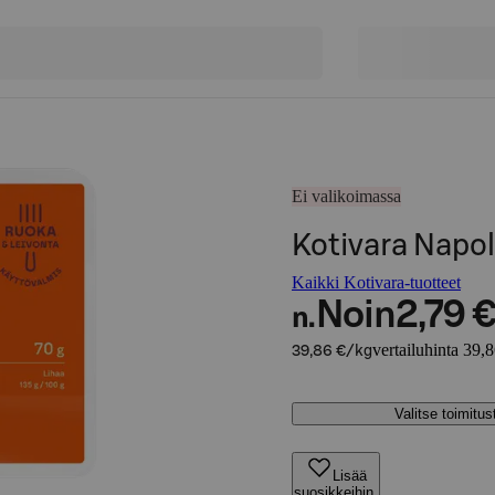
Ei valikoimassa
Kotivara Napol
Kaikki Kotivara-tuotteet
Noin
2,79 
n.
vertailuhinta 39,
39,86 €/kg
Valitse toimitu
Lisää
suosikkeihin,