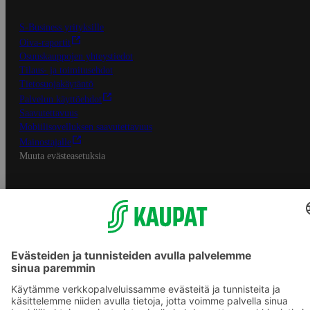
S-Business yrityksille
Oiva-raportit
Osuuskauppojen yhteystiedot
Tilaus- ja toimitusehdot
Tietosuojakäytäntö
Palvelun käyttöehdot
Saavutettavuus
Mobiilisovelluksen saavutettavuus
Mainostajalle
Muuta evästeasetuksia
S-ryhmän palvelut
S-ryhmä
Asiakasomistajuus
Yhteishyvä Ruoka -sovellus
S-ostoslista -sovellus