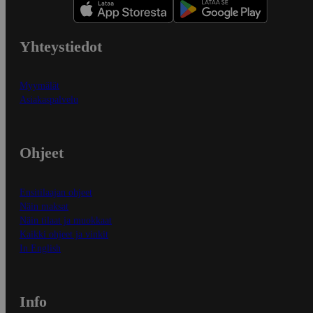
Yhteystiedot
Myymälät
Asiakaspalvelu
Ohjeet
Ensitilaajan ohjeet
Näin maksat
Näin tilaat ja muokkaat
Kaikki ohjeet ja vinkit
In English
Info