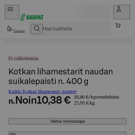
Hyppää sisältöön
Tuotteet
Ei valikoimassa
Kotkan lihamestarit naudan
suikalepaisti n. 400 g
Kaikki Kotkan lihamestarit -tuotteet
vertailuhinta
Noin
10,38 €
25,95 €/kg
n.
25,95 €/kg
Valitse toimitustapa