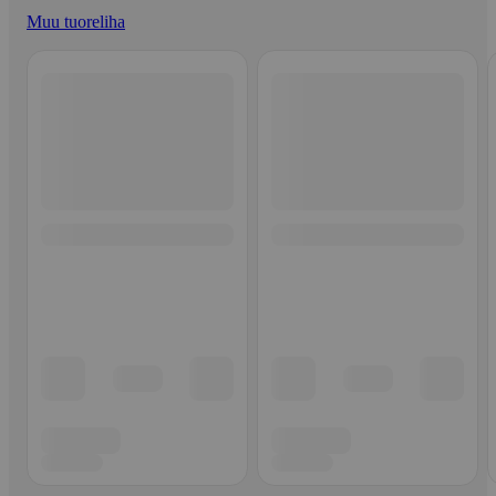
Muu tuoreliha
Ohita listaus