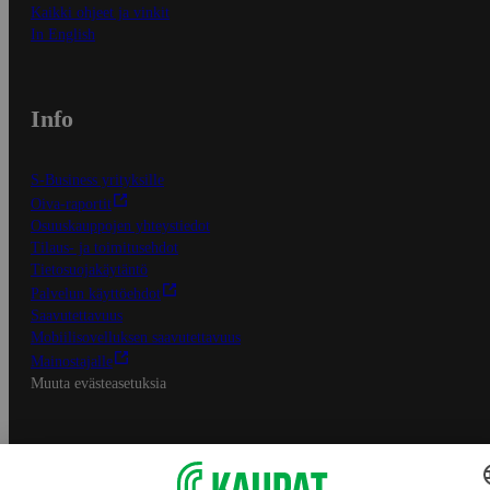
Kaikki ohjeet ja vinkit
In English
Info
S-Business yrityksille
Oiva-raportit
Osuuskauppojen yhteystiedot
Tilaus- ja toimitusehdot
Tietosuojakäytäntö
Palvelun käyttöehdot
Saavutettavuus
Mobiilisovelluksen saavutettavuus
Mainostajalle
Muuta evästeasetuksia
S-ryhmän palvelut