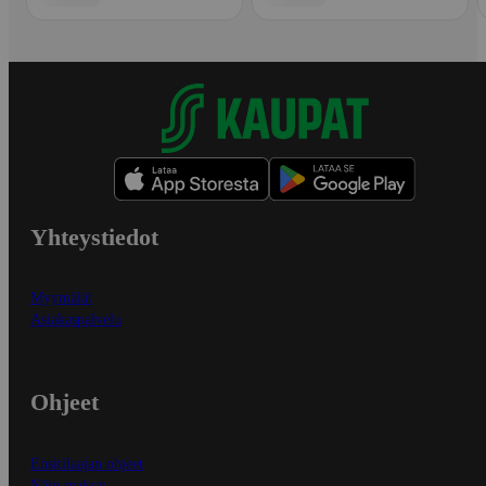
Yhteystiedot
Myymälät
Asiakaspalvelu
Ohjeet
Ensitilaajan ohjeet
Näin maksat