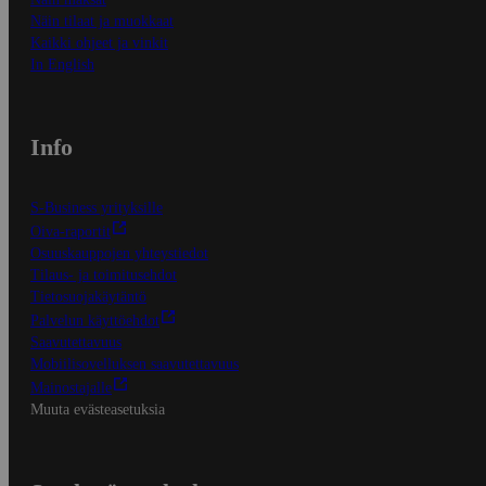
Näin tilaat ja muokkaat
Kaikki ohjeet ja vinkit
In English
Info
S-Business yrityksille
Oiva-raportit
Osuuskauppojen yhteystiedot
Tilaus- ja toimitusehdot
Tietosuojakäytäntö
Palvelun käyttöehdot
Saavutettavuus
Mobiilisovelluksen saavutettavuus
Mainostajalle
Muuta evästeasetuksia