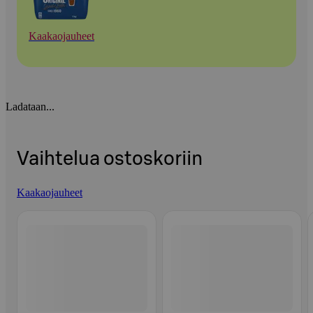
Kaakaojauheet
Ladataan...
Vaihtelua ostoskoriin
Kaakaojauheet
Ohita listaus