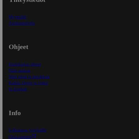
Myymälät
Asiakaspalvelu
Ohjeet
Ensitilaajan ohjeet
Näin maksat
Näin tilaat ja muokkaat
Kaikki ohjeet ja vinkit
In English
Info
S-Business yrityksille
Oiva-raportit