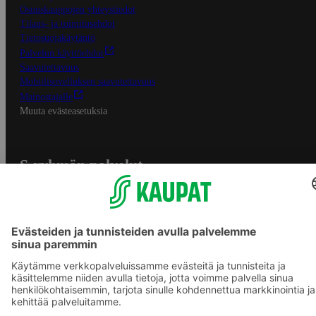
Osuuskauppojen yhteystiedot
Tilaus- ja toimitusehdot
Tietosuojakäytäntö
Palvelun käyttöehdot
Saavutettavuus
Mobiilisovelluksen saavutettavuus
Mainostajalle
Muuta evästeasetuksia
S-ryhmän palvelut
S-ryhmä
Asiakasomistajuus
Yhteishyvä Ruoka -sovellus
S-ostoslista -sovellus
Prisma.fi
Sokos.fi
S-Pankki
Yhteishyvä