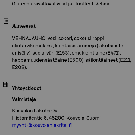
Gluteenia sisältävät viljat ja -tuotteet, Vehnä
Ainesosat
VEHNÄJAUHO, vesi, sokeri, sokerisiirappi,
elintarvikemelassi, luontaisia aromeja (lakritsiuute,
anisöljy), suola, väri (E153), emulgointiaine (E471),
happamuudensäätöaine (E500), säilöntäaineet (E211,
E202).
Yhteystiedot
Valmistaja
Kouvolan Lakritsi Oy
Hietamäentie 6, 45200, Kouvola, Suomi
myynti@kouvolanlakritsi.fi