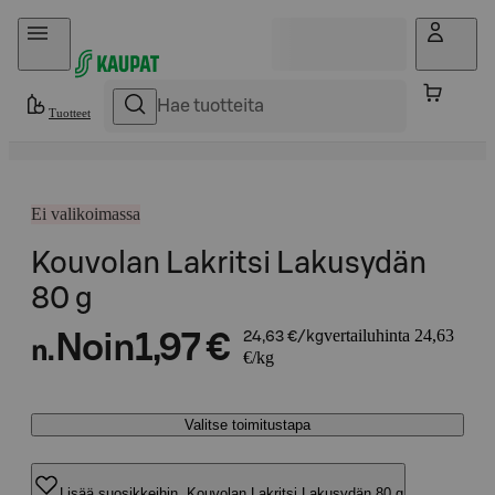
Hyppää sisältöön
Tuotteet
Ei valikoimassa
Kouvolan Lakritsi Lakusydän
80 g
vertailuhinta 24,63
Noin
1,97 €
24,63 €/kg
n.
€/kg
Valitse toimitustapa
Lisää suosikkeihin, Kouvolan Lakritsi Lakusydän 80 g