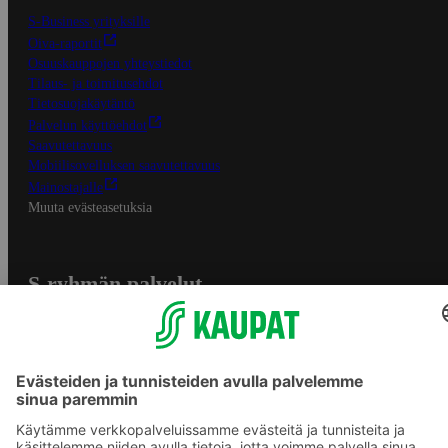
S-Business yrityksille
Oiva-raportit
Osuuskauppojen yhteystiedot
Tilaus- ja toimitusehdot
Tietosuojakäytäntö
Palvelun käyttöehdot
Saavutettavuus
Mobiilisovelluksen saavutettavuus
Mainostajalle
Muuta evästeasetuksia
S-ryhmän palvelut
S-ryhmä
Asiakasomistajuus
Yhteishyvä Ruoka -sovellus
S-ostoslista -sovellus
Prisma.fi