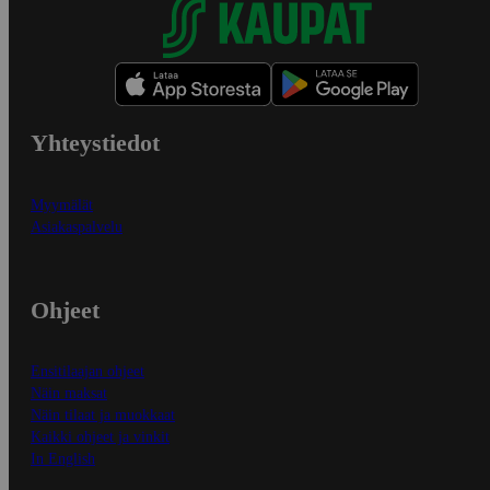
Yhteystiedot
Myymälät
Asiakaspalvelu
Ohjeet
Ensitilaajan ohjeet
Näin maksat
Näin tilaat ja muokkaat
Kaikki ohjeet ja vinkit
In English