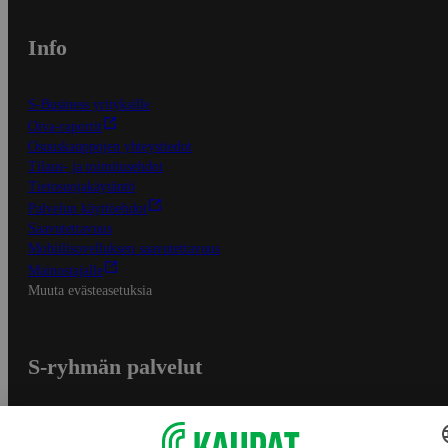
Info
S-Business yrityksille
Oiva-raportit
Osuuskauppojen yhteystiedot
Tilaus- ja toimitusehdot
Tietosuojakäytäntö
Palvelun käyttöehdot
Saavutettavuus
Mobiilisovelluksen saavutettavuus
Mainostajalle
Muuta evästeasetuksia
S-ryhmän palvelut
S-ryhmä
Asiakasomistajuus