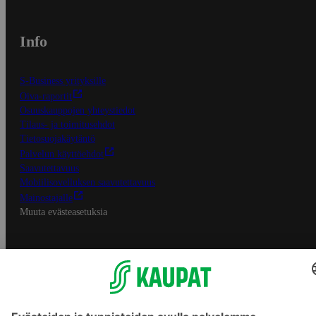
Info
S-Business yrityksille
Oiva-raportit
Osuuskauppojen yhteystiedot
Tilaus- ja toimitusehdot
Tietosuojakäytäntö
Palvelun käyttöehdot
Saavutettavuus
Mobiilisovelluksen saavutettavuus
Mainostajalle
Muuta evästeasetuksia
S-ryhmän palvelut
S-ryhmä