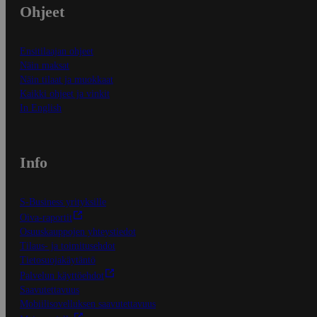
Ohjeet
Ensitilaajan ohjeet
Näin maksat
Näin tilaat ja muokkaat
Kaikki ohjeet ja vinkit
In English
Info
S-Business yrityksille
Oiva-raportit
Osuuskauppojen yhteystiedot
Tilaus- ja toimitusehdot
Tietosuojakäytäntö
Palvelun käyttöehdot
Saavutettavuus
Mobiilisovelluksen saavutettavuus