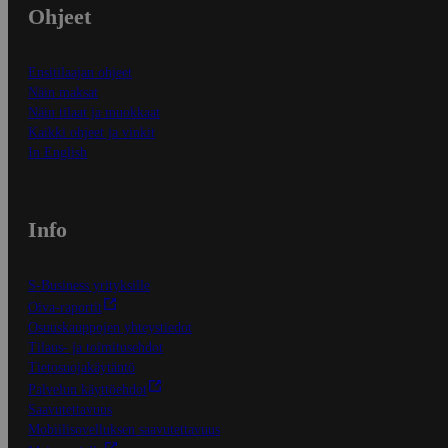
Ohjeet
Ensitilaajan ohjeet
Näin maksat
Näin tilaat ja muokkaat
Kaikki ohjeet ja vinkit
In English
Info
S-Business yrityksille
Oiva-raportit
Osuuskauppojen yhteystiedot
Tilaus- ja toimitusehdot
Tietosuojakäytäntö
Palvelun käyttöehdot
Saavutettavuus
Mobiilisovelluksen saavutettavuus