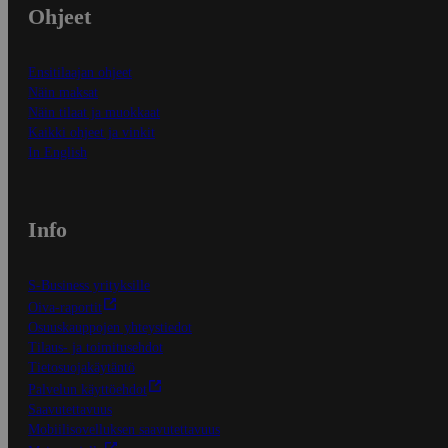
Ohjeet
Ensitilaajan ohjeet
Näin maksat
Näin tilaat ja muokkaat
Kaikki ohjeet ja vinkit
In English
Info
S-Business yrityksille
Oiva-raportit
Osuuskauppojen yhteystiedot
Tilaus- ja toimitusehdot
Tietosuojakäytäntö
Palvelun käyttöehdot
Saavutettavuus
Mobiilisovelluksen saavutettavuus