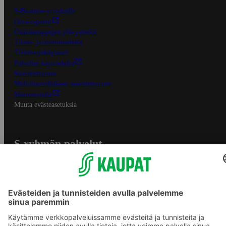
S-Business yrityksille
Oiva-raportit
Osuuskauppojen yhteystiedot
Tilaus- ja toimitusehdot
Tietosuojakäytäntö
Palvelun käyttöehdot
Saavutettavuus
Mobiilisovelluksen saavutettavuus
Mainostajalle
Muuta evästeasetuksia
S-ryhmän palvelut
S-ryhmä
Asiakasomistajuus
Yhteishyvä Ruoka -sovellus
S-ostoslista -sovellus
Prisma.fi