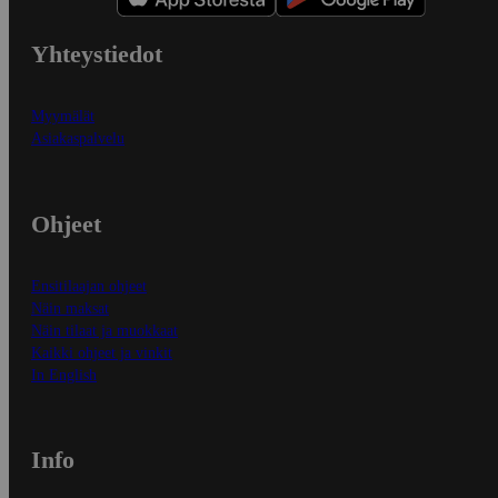
Yhteystiedot
Myymälät
Asiakaspalvelu
Ohjeet
Ensitilaajan ohjeet
Näin maksat
Näin tilaat ja muokkaat
Kaikki ohjeet ja vinkit
In English
Info