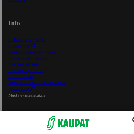
Info
S-Business yrityksille
Oiva-raportit
Osuuskauppojen yhteystiedot
Tilaus- ja toimitusehdot
Tietosuojakäytäntö
Palvelun käyttöehdot
Saavutettavuus
Mobiilisovelluksen saavutettavuus
Mainostajalle
Muuta evästeasetuksia
S-ryhmän palvelut