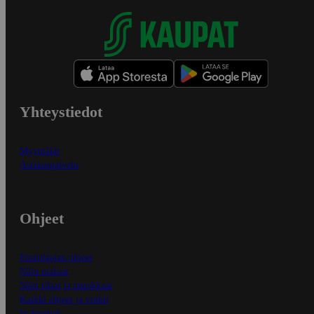
Yhteystiedot
Myymälät
Asiakaspalvelu
Ohjeet
Ensitilaajan ohjeet
Näin maksat
Näin tilaat ja muokkaat
Kaikki ohjeet ja vinkit
In English