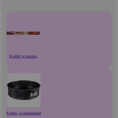
Keittiö ja kattaus
Keitto- ja paistoastiat