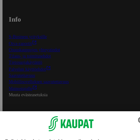
Info
S-Business yrityksille
Oiva-raportit
Osuuskauppojen yhteystiedot
Tilaus- ja toimitusehdot
Tietosuojakäytäntö
Palvelun käyttöehdot
Saavutettavuus
Mobiilisovelluksen saavutettavuus
Mainostajalle
Muuta evästeasetuksia
S-ryhmän palvelut
S-ryhmä