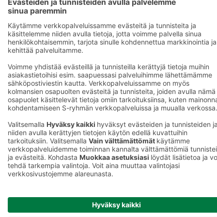
Asiakasomistajuus
Yhteishyvä Ruoka -sovellus
S-ostoslista -sovellus
Prisma.fi
Sokos.fi
S-Pankki
Yhteishyvä
Sokos Hotels
Raflaamo
F
© SOK, Fleminginkatu 34 / PL1, 00088 S-Ryhmä