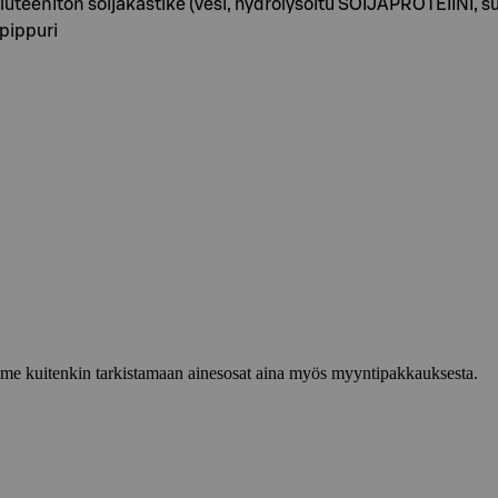
uteeniton soijakastike (vesi, hydrolysoitu SOIJAPROTEIINI, suol
apippuri
lemme kuitenkin tarkistamaan ainesosat aina myös myyntipakkauksesta.