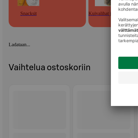
Snacksit
Kuivalihat ja muut snacks
Ladataan...
Vaihtelua ostoskoriin
Ohita listaus