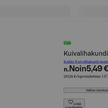
Uusi
Kuivalihakundi
Kaikki Kuivalihakundi-tuotte
Noin
5,49 
n.
vertailuhinta 137
137,25 €/kg
Valitse toimitu
Lisää
suosikkeihin,