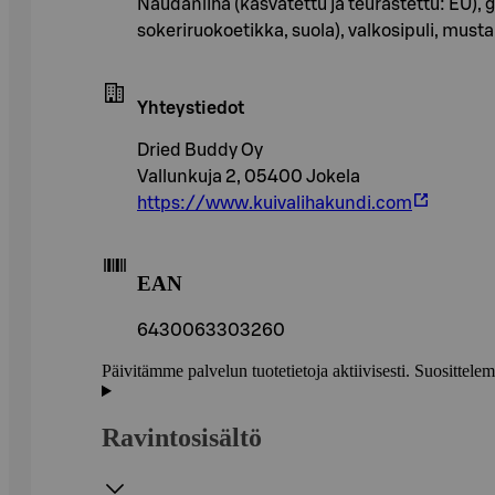
Naudanliha (kasvatettu ja teurastettu: EU), gl
sokeriruokoetikka, suola), valkosipuli, must
Yhteystiedot
Dried Buddy Oy
Vallunkuja 2, 05400 Jokela
https://www.kuivalihakundi.com
EAN
6430063303260
Päivitämme palvelun tuotetietoja aktiivisesti. Suositte
Ravintosisältö