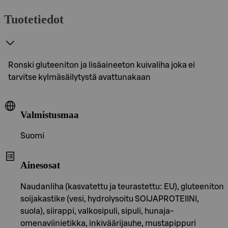
Tuotetiedot
Ronski gluteeniton ja lisäaineeton kuivaliha joka ei
tarvitse kylmäsäilytystä avattunakaan
Valmistusmaa
Suomi
Ainesosat
Naudanliha (kasvatettu ja teurastettu: EU), gluteeniton
soijakastike (vesi, hydrolysoitu SOIJAPROTEIINI,
suola), siirappi, valkosipuli, sipuli, hunaja-
omenaviinietikka, inkiväärijauhe, mustapippuri