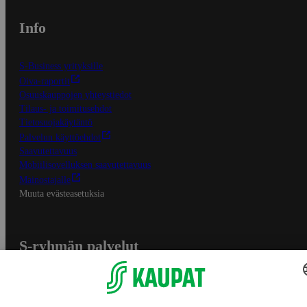
Info
S-Business yrityksille
Oiva-raportit
Osuuskauppojen yhteystiedot
Tilaus- ja toimitusehdot
Tietosuojakäytäntö
Palvelun käyttöehdot
Saavutettavuus
Mobiilisovelluksen saavutettavuus
Mainostajalle
Muuta evästeasetuksia
S-ryhmän palvelut
S-ryhmä
Asiakasomistajuus