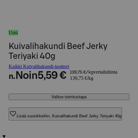
Uusi
Kuivalihakundi Beef Jerky
Teriyaki 40g
Kaikki Kuivalihakundi-tuotteet
vertailuhinta
Noin
5,59 €
139,75 €/kg
n.
139,75 €/kg
Valitse toimitustapa
Lisää suosikkeihin, Kuivalihakundi Beef Jerky Teriyaki 40g