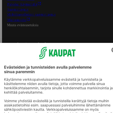
Palvelun käyttöehdot
Saavutettavuus
Mobiilisovelluksen saavutettavuus
Mainostajalle
Muuta evästeasetuksia
S-ryhmän palvelut
S-ryhmä
Asiakasomistajuus
Yhteishyvä Ruoka -sovellus
S-ostoslista -sovellus
Prisma.fi
Sokos.fi
S-Pankki
Yhteishyvä
Sokos Hotels
Raflaamo