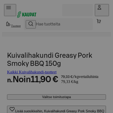
Hyppää sisältöön
Tuotteet
Kuivalihakundi Greasy Pork
Smoky BBQ 150g
Kaikki Kuivalihakundi-tuotteet
vertailuhinta
Noin
11,90 €
79,33 €/kg
n.
79,33 €/kg
Valitse toimitustapa
Lisää suosikkeihin, Kuivalihakundi Greasy Pork Smoky BBQ