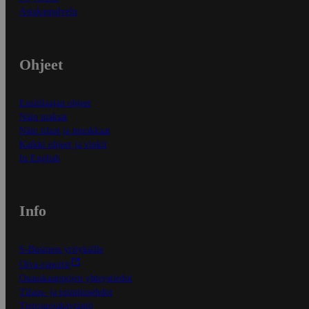
Asiakaspalvelu
Ohjeet
Ensitilaajan ohjeet
Näin maksat
Näin tilaat ja muokkaat
Kaikki ohjeet ja vinkit
In English
Info
S-Business yrityksille
Oiva-raportit
Osuuskauppojen yhteystiedot
Tilaus- ja toimitusehdot
Tietosuojakäytäntö