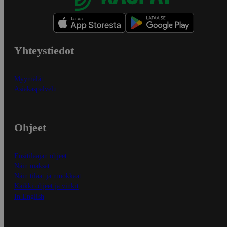
Yhteystiedot
Myymälät
Asiakaspalvelu
Ohjeet
Ensitilaajan ohjeet
Näin maksat
Näin tilaat ja muokkaat
Kaikki ohjeet ja vinkit
In English