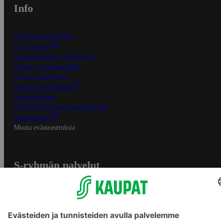
Info
S-Business yrityksille
Oiva-raportit
Osuuskauppojen yhteystiedot
Tilaus- ja toimitusehdot
Tietosuojakäytäntö
Palvelun käyttöehdot
Saavutettavuus
Mobiilisovelluksen saavutettavuus
Mainostajalle
Muuta evästeasetuksia
S-ryhmän palvelut
S-ryhmä
Asiakasomistajuus
Yhteishyvä Ruoka -sovellus