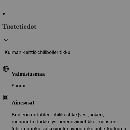
Tuotetiedot
Kulman Keittiö chiliboileritikku
Valmistusmaa
Suomi
Ainesosat
Broilerin rintafilee, chilikastike (vesi, sokeri,
muunnettu tärkkelys, omenaviinietikka, mausteet
(chili, paprika, valkosipuli, savupaprikajauhe, kurkuma,