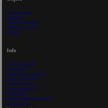
Ensitilaajan ohjeet
Näin maksat
Näin tilaat ja muokkaat
Kaikki ohjeet ja vinkit
In English
Info
S-Business yrityksille
Oiva-raportit
Osuuskauppojen yhteystiedot
Tilaus- ja toimitusehdot
Tietosuojakäytäntö
Palvelun käyttöehdot
Saavutettavuus
Mobiilisovelluksen saavutettavuus
Mainostajalle