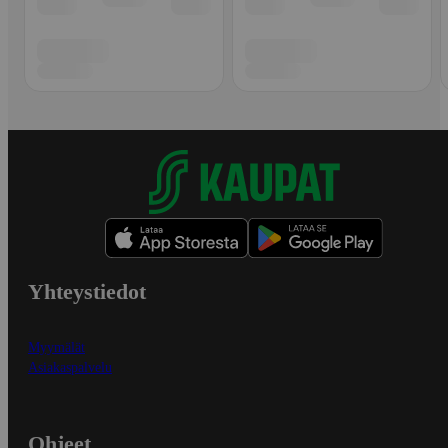
Yhteystiedot
Myymälät
Asiakaspalvelu
Ohjeet