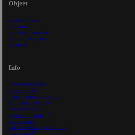
Ohjeet
Ensitilaajan ohjeet
Näin maksat
Näin tilaat ja muokkaat
Kaikki ohjeet ja vinkit
In English
Info
S-Business yrityksille
Oiva-raportit
Osuuskauppojen yhteystiedot
Tilaus- ja toimitusehdot
Tietosuojakäytäntö
Palvelun käyttöehdot
Saavutettavuus
Mobiilisovelluksen saavutettavuus
Mainostajalle