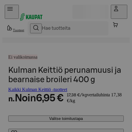
Hyppää sisältöön
Tuotteet
Ei valikoimassa
Kulman Keittiö perunamuusi ja
bearnaise broileri 400 g
Kaikki Kulman Keittiö -tuotteet
vertailuhinta 17,38
Noin
6,95 €
17,38 €/kg
n.
€/kg
Valitse toimitustapa