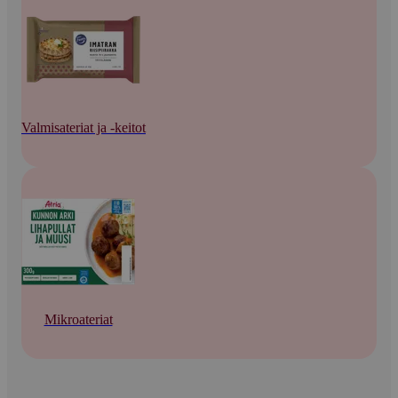
Valmisateriat ja -keitot
Mikroateriat