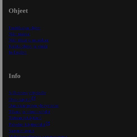
Ohjeet
Ensitilaajan ohjeet
Näin maksat
Näin tilaat ja muokkaat
Kaikki ohjeet ja vinkit
In English
Info
S-Business yrityksille
Oiva-raportit
Osuuskauppojen yhteystiedot
Tilaus- ja toimitusehdot
Tietosuojakäytäntö
Palvelun käyttöehdot
Saavutettavuus
Mobiilisovelluksen saavutettavuus