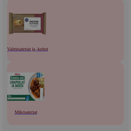
Valmisateriat ja -keitot
Mikroateriat