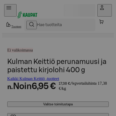
Hyppää sisältöön
Tuotteet
Ei valikoimassa
Kulman Keittiö perunamuusi ja
paistettu kirjolohi 400 g
Kaikki Kulman Keittiö -tuotteet
vertailuhinta 17,38
Noin
6,95 €
17,38 €/kg
n.
€/kg
Valitse toimitustapa