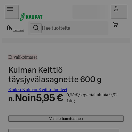
Hyppää sisältöön
Tuotteet
Ei valikoimassa
Kulman Keittiö
täysjyvälasagnette 600 g
Kaikki Kulman Keittiö -tuotteet
vertailuhinta 9,92
Noin
5,95 €
9,92 €/kg
n.
€/kg
Valitse toimitustapa