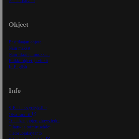
Asiakaspalvelu
Ohjeet
Ensitilaajan ohjeet
Näin maksat
Näin tilaat ja muokkaat
Kaikki ohjeet ja vinkit
In English
Info
S-Business yrityksille
Oiva-raportit
Osuuskauppojen yhteystiedot
Tilaus- ja toimitusehdot
Tietosuojakäytäntö