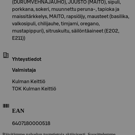
(DURUMVEHNÄJAUHO), JUUSTO (MAITO), sipuli,
porkkana, sokeri, muunnettu peruna-, tapioka ja
maissitärkkelys, MAITO, rapsiöljy, mausteet (basilika,
valkosipuli, chilijauhe, timjami, oregano,
mustapippuri), sitruskuitu, säilöntäaineet (E202,
E211))
Yhteystiedot
Valmistaja
Kulman Keittiö
TOK Kulman Keittiö
EAN
6407180000518
Päivitämme palvelun tuotetietoja aktiivisesti. Suosittelemme