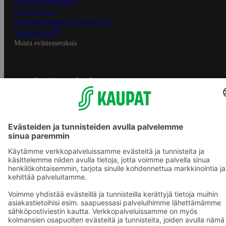
Palvelun käyttöehdot
Saavutettavuus
Mobiilisovelluksen saavutettavuus
Mainostajalle
Muuta evästeasetuksia
S-ryhmän palvelut
S-ryhmä
Asiakasomistajuus
Yhteishyvä Ruoka -sovellus
S-ostoslista -sovellus
Prisma.fi
Sokos.fi
S-Pankki
Yhteishyvä
Sokos Hotels
Raflaamo