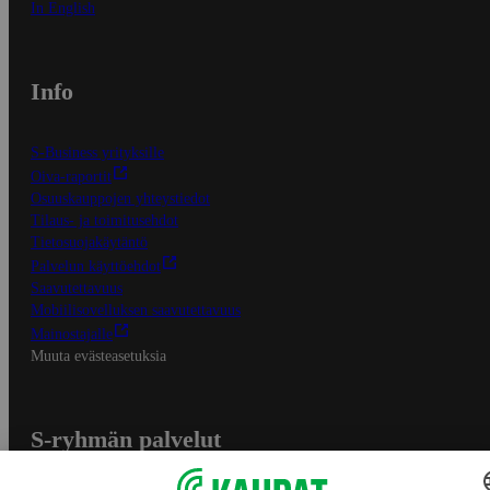
In English
Info
S-Business yrityksille
Oiva-raportit
Osuuskauppojen yhteystiedot
Tilaus- ja toimitusehdot
Tietosuojakäytäntö
Palvelun käyttöehdot
Saavutettavuus
Mobiilisovelluksen saavutettavuus
Mainostajalle
Muuta evästeasetuksia
S-ryhmän palvelut