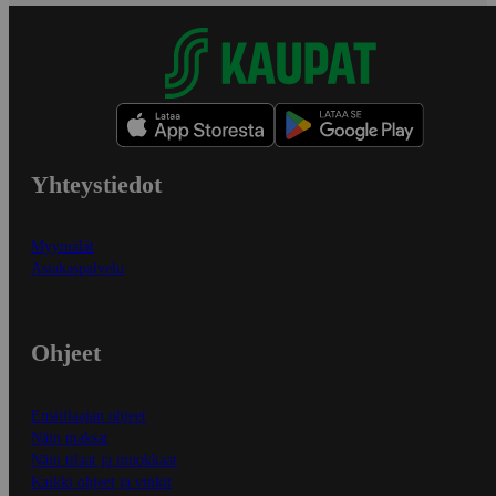
Yhteystiedot
Myymälät
Asiakaspalvelu
Ohjeet
Ensitilaajan ohjeet
Näin maksat
Näin tilaat ja muokkaat
Kaikki ohjeet ja vinkit