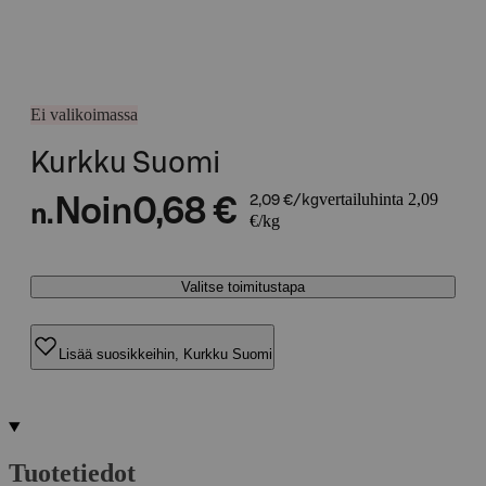
Ei valikoimassa
Kurkku Suomi
vertailuhinta 2,09
Noin
0,68 €
2,09 €/kg
n.
€/kg
Valitse toimitustapa
Lisää suosikkeihin, Kurkku Suomi
Tuotetiedot