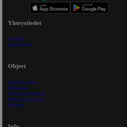
Yhteystiedot
Myymälät
Asiakaspalvelu
Ohjeet
Ensitilaajan ohjeet
Näin maksat
Näin tilaat ja muokkaat
Kaikki ohjeet ja vinkit
In English
Info