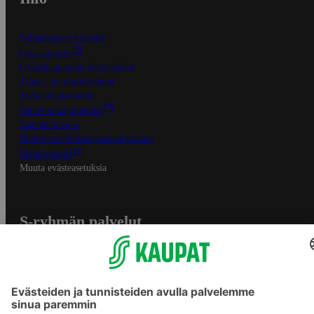
S-Business yrityksille
Oiva-raportit
Osuuskauppojen yhteystiedot
Tilaus- ja toimitusehdot
Tietosuojakäytäntö
Palvelun käyttöehdot
Saavutettavuus
Mobiilisovelluksen saavutettavuus
Mainostajalle
Muuta evästeasetuksia
S-ryhmän palvelut
S-ryhmä
Asiakasomistajuus
Yhteishyvä Ruoka -sovellus
S-ostoslista -sovellus