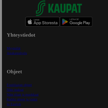
Yhteystiedot
Myymälät
Asiakaspalvelu
Ohjeet
Ensitilaajan ohjeet
Näin maksat
Näin tilaat ja muokkaat
Kaikki ohjeet ja vinkit
In English