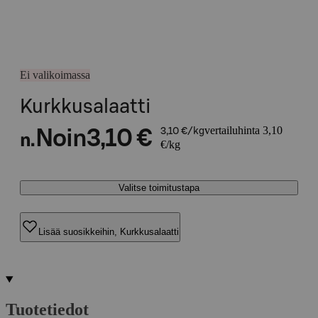
Ei valikoimassa
Kurkkusalaatti
vertailuhinta 3,10
Noin
3,10 €
3,10 €/kg
n.
€/kg
Valitse toimitustapa
Lisää suosikkeihin, Kurkkusalaatti
Tuotetiedot