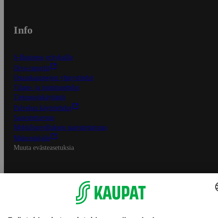
Info
S-Business yrityksille
Oiva-raportit
Osuuskauppojen yhteystiedot
Tilaus- ja toimitusehdot
Tietosuojakäytäntö
Palvelun käyttöehdot
Saavutettavuus
Mobiilisovelluksen saavutettavuus
Mainostajalle
Muuta evästeasetuksia
S-ryhmän palvelut
S-ryhmä