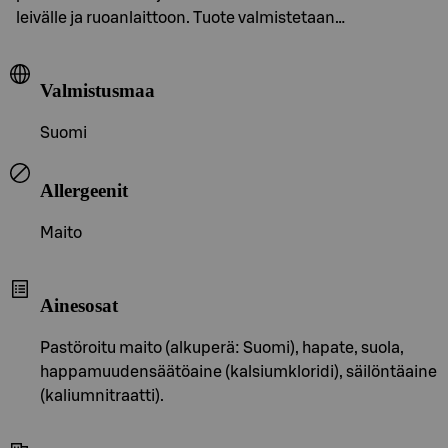
leivälle ja ruoanlaittoon. Tuote valmistetaan…
Valmistusmaa
Suomi
Allergeenit
Maito
Ainesosat
Pastöroitu maito (alkuperä: Suomi), hapate, suola,
happamuudensäätöaine (kalsiumkloridi), säilöntäaine
(kaliumnitraatti).