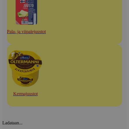
Pala- ja viipalejuustot
Kermajuustot
Ladataan...