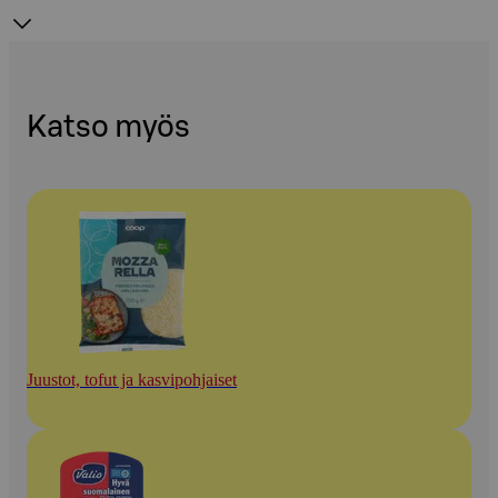
Katso myös
Juustot, tofut ja kasvipohjaiset