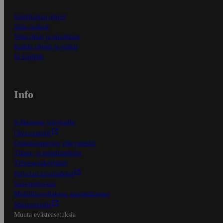
Ensitilaajan ohjeet
Näin maksat
Näin tilaat ja muokkaat
Kaikki ohjeet ja vinkit
In English
Info
S-Business yrityksille
Oiva-raportit
Osuuskauppojen yhteystiedot
Tilaus- ja toimitusehdot
Tietosuojakäytäntö
Palvelun käyttöehdot
Saavutettavuus
Mobiilisovelluksen saavutettavuus
Mainostajalle
Muuta evästeasetuksia