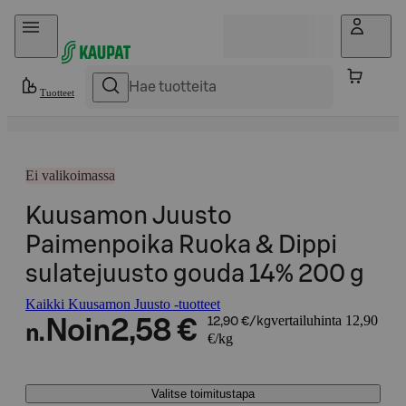
Hyppää sisältöön
Tuotteet
Ei valikoimassa
Kuusamon Juusto
Paimenpoika Ruoka & Dippi
sulatejuusto gouda 14% 200 g
Kaikki Kuusamon Juusto -tuotteet
vertailuhinta 12,90
Noin
2,58 €
12,90 €/kg
n.
€/kg
Valitse toimitustapa