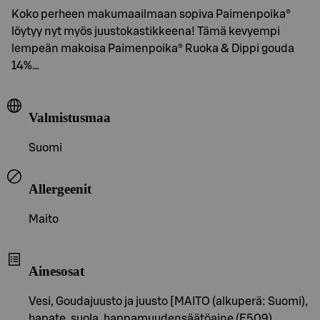
Koko perheen makumaailmaan sopiva Paimenpoika®
löytyy nyt myös juustokastikkeena! Tämä kevyempi
lempeän makoisa Paimenpoika® Ruoka & Dippi gouda
14%…
Valmistusmaa
Suomi
Allergeenit
Maito
Ainesosat
Vesi, Goudajuusto ja juusto [MAITO (alkuperä: Suomi),
hapate, suola, happamuudensäätöaine (E509),