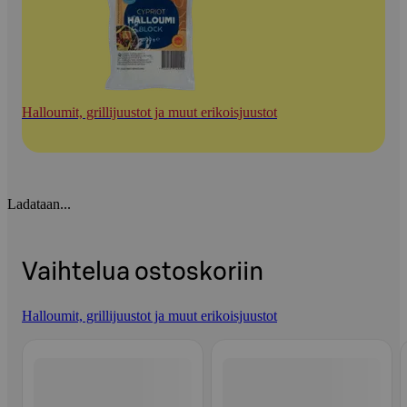
Halloumit, grillijuustot ja muut erikoisjuustot
Ladataan...
Vaihtelua ostoskoriin
Halloumit, grillijuustot ja muut erikoisjuustot
Ohita listaus