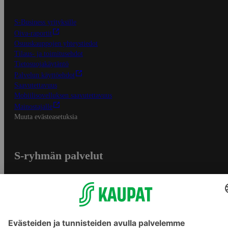
S-Business yrityksille
Oiva-raportit
Osuuskauppojen yhteystiedot
Tilaus- ja toimitusehdot
Tietosuojakäytäntö
Palvelun käyttöehdot
Saavutettavuus
Mobiilisovelluksen saavutettavuus
Mainostajalle
Muuta evästeasetuksia
S-ryhmän palvelut
S-ryhmä
Asiakasomistajuus
Yhteishyvä Ruoka -sovellus
S-ostoslista -sovellus