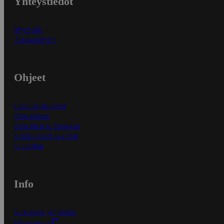
Yhteystiedot
Myymälät
Asiakaspalvelu
Ohjeet
Ensitilaajan ohjeet
Näin maksat
Näin tilaat ja muokkaat
Kaikki ohjeet ja vinkit
In English
Info
S-Business yrityksille
Oiva-raportit