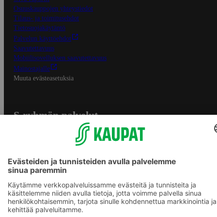
Osuuskauppojen yhteystiedot
Tilaus- ja toimitusehdot
Tietosuojakäytäntö
Palvelun käyttöehdot
Saavutettavuus
Mobiilisovelluksen saavutettavuus
Mainostajalle
Muuta evästeasetuksia
S-ryhmän palvelut
S-ryhmä
Asiakasomistajuus
Yhteishyvä Ruoka -sovellus
S-ostoslista -sovellus
Prisma.fi
Sokos.fi
S-Pankki