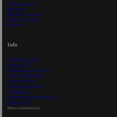
Ensitilaajan ohjeet
Näin maksat
Näin tilaat ja muokkaat
Kaikki ohjeet ja vinkit
In English
Info
S-Business yrityksille
Oiva-raportit
Osuuskauppojen yhteystiedot
Tilaus- ja toimitusehdot
Tietosuojakäytäntö
Palvelun käyttöehdot
Saavutettavuus
Mobiilisovelluksen saavutettavuus
Mainostajalle
Muuta evästeasetuksia