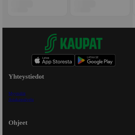
Yhteystiedot
Myymälät
Asiakaspalvelu
Ohjeet