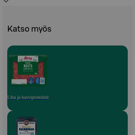
Katso myös
Liha ja kasviproteiinit