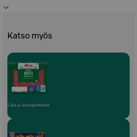
Katso myös
Liha ja kasviproteiinit