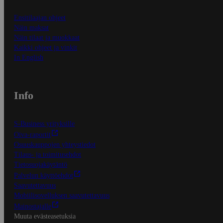
Ensitilaajan ohjeet
Näin maksat
Näin tilaat ja muokkaat
Kaikki ohjeet ja vinkit
In English
Info
S-Business yrityksille
Oiva-raportit
Osuuskauppojen yhteystiedot
Tilaus- ja toimitusehdot
Tietosuojakäytäntö
Palvelun käyttöehdot
Saavutettavuus
Mobiilisovelluksen saavutettavuus
Mainostajalle
Muuta evästeasetuksia