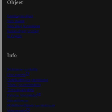
Ohjeet
Ensitilaajan ohjeet
Näin maksat
Näin tilaat ja muokkaat
Kaikki ohjeet ja vinkit
In English
Info
S-Business yrityksille
Oiva-raportit
Osuuskauppojen yhteystiedot
Tilaus- ja toimitusehdot
Tietosuojakäytäntö
Palvelun käyttöehdot
Saavutettavuus
Mobiilisovelluksen saavutettavuus
Mainostajalle