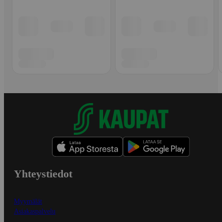
Yhteystiedot
Myymälät
Asiakaspalvelu