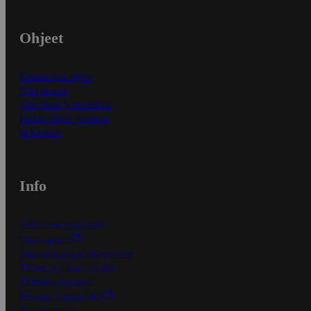
Ohjeet
Ensitilaajan ohjeet
Näin maksat
Näin tilaat ja muokkaat
Kaikki ohjeet ja vinkit
In English
Info
S-Business yrityksille
Oiva-raportit
Osuuskauppojen yhteystiedot
Tilaus- ja toimitusehdot
Tietosuojakäytäntö
Palvelun käyttöehdot
Saavutettavuus