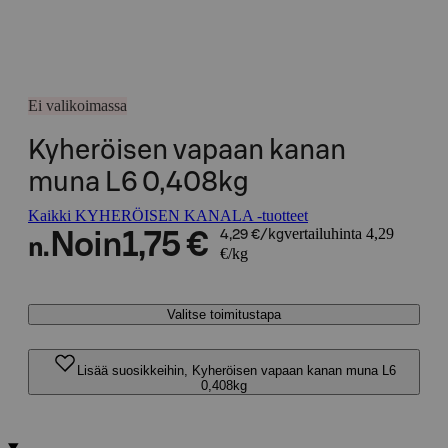
Ei valikoimassa
Kyheröisen vapaan kanan
muna L6 0,408kg
Kaikki KYHERÖISEN KANALA -tuotteet
vertailuhinta 4,29
Noin
1,75 €
4,29 €/kg
n.
€/kg
Valitse toimitustapa
Lisää suosikkeihin, Kyheröisen vapaan kanan muna L6
0,408kg