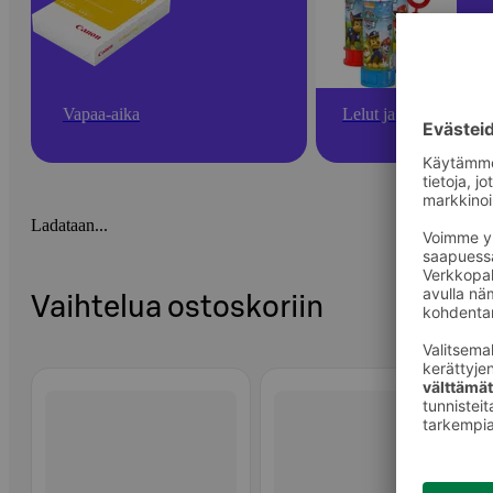
Vapaa-aika
Lelut ja pelit
Ladataan...
Vaihtelua ostoskoriin
Ohita listaus