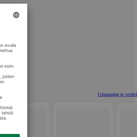
Uimapatjat ja vesilel