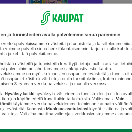
Uimapatjat ja vesilelut