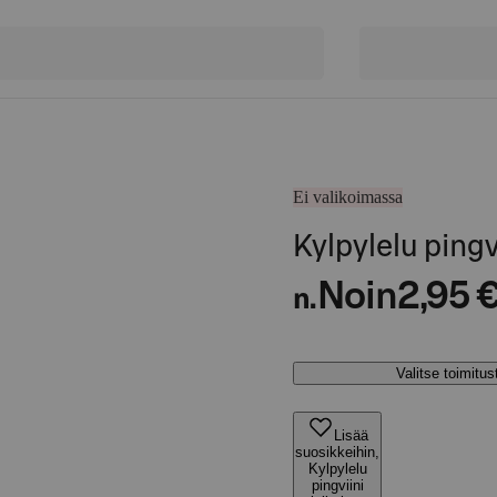
Ei valikoimassa
Kylpylelu pingv
Noin
2,95 
n.
Valitse toimitu
Lisää
suosikkeihin,
Kylpylelu
pingviini