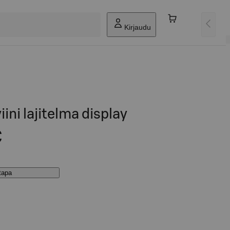
Kirjaudu
iini lajitelma display
€
stapa