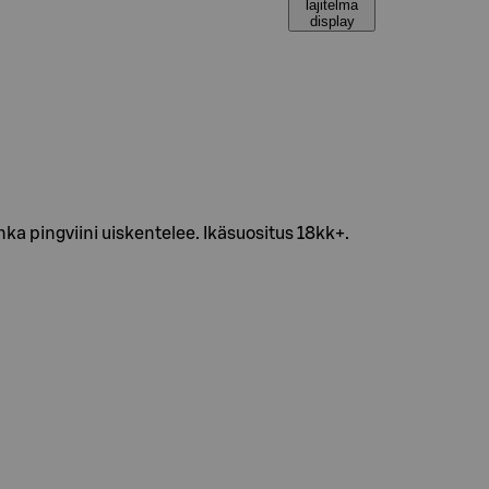
lajitelma
display
inka pingviini uiskentelee. Ikäsuositus 18kk+.