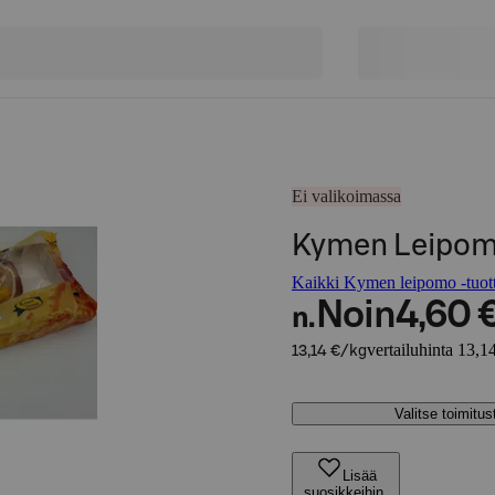
Ei valikoimassa
Kymen Leipom
Kaikki Kymen leipomo -tuott
Noin
4,60 
n.
vertailuhinta 13,1
13,14 €/kg
Valitse toimitu
Lisää
suosikkeihin,