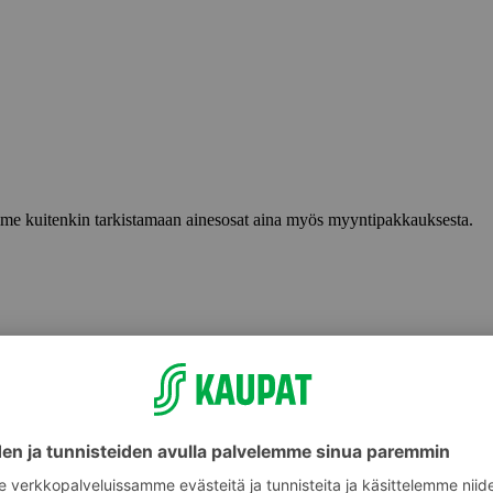
lemme kuitenkin tarkistamaan ainesosat aina myös myyntipakkauksesta.