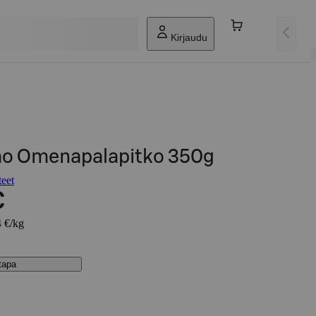
Kirjaudu
o Omenapalapitko 350g
eet
€
4 €/kg
stapa