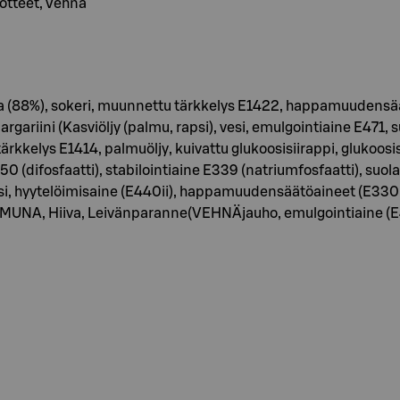
uotteet, Vehnä
88%), sokeri, muunnettu tärkkelys E1422, happamuudensäät
rgariini (Kasviöljy (palmu, rapsi), vesi, emulgointiaine E471
ärkkelys E1414, palmuöljy, kuivattu glukoosisiirappi, glukoosi
50 (difosfaatti), stabilointiaine E339 (natriumfosfaatti), suola
roosi, hyytelöimisaine (E440ii), happamuudensäätöaineet (E330,
MUNA, Hiiva, Leivänparanne(VEHNÄjauho, emulgointiaine (E