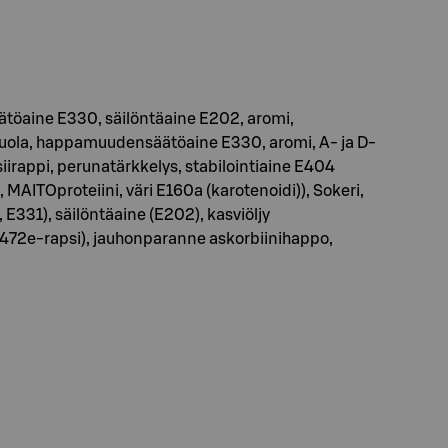
öaine E330, säilöntäaine E202, aromi,
, suola, happamuudensäätöaine E330, aromi, A- ja D-
siirappi, perunatärkkelys, stabilointiaine E404
, MAITOproteiini, väri E160a (karotenoidi)), Sokeri,
 E331), säilöntäaine (E202), kasviöljy
472e-rapsi), jauhonparanne askorbiinihappo,