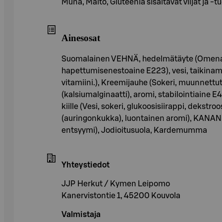
Muna, Maito, Gluteenia sisältävät viljat ja -t
Ainesosat
Suomalainen VEHNÄ, hedelmätäyte (Omena (
hapettumisenestoaine E223), vesi, taikinama
vitamiini.), Kreemijauhe (Sokeri, muunnettut
(kalsiumalginaatti), aromi, stabilointiaine E4
kiille (Vesi, sokeri, glukoosisiirappi, dekst
(auringonkukka), luontainen aromi), KANAN
entsyymi), Jodioitusuola, Kardemumma
Yhteystiedot
JJP Herkut / Kymen Leipomo
Kanervistontie 1, 45200 Kouvola
Valmistaja