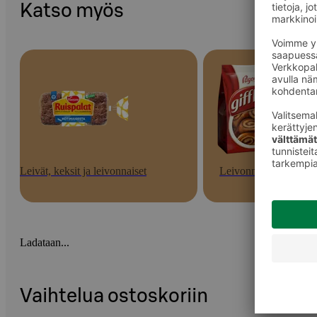
Katso myös
Leivät, keksit ja leivonnaiset
Leivonnaiset
Ladataan...
Vaihtelua ostoskoriin