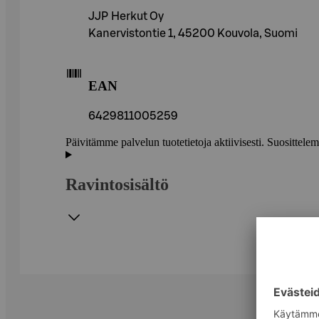
JJP Herkut Oy
Kanervistontie 1, 45200 Kouvola, Suomi
EAN
6429811005259
Päivitämme palvelun tuotetietoja aktiivisesti. Suositte
Ravintosisältö