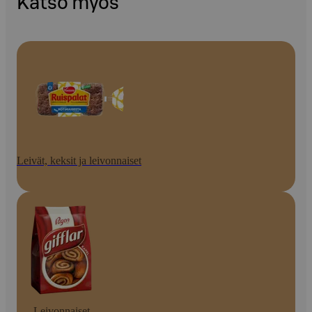
Katso myös
Leivät, keksit ja leivonnaiset
Leivonnaiset