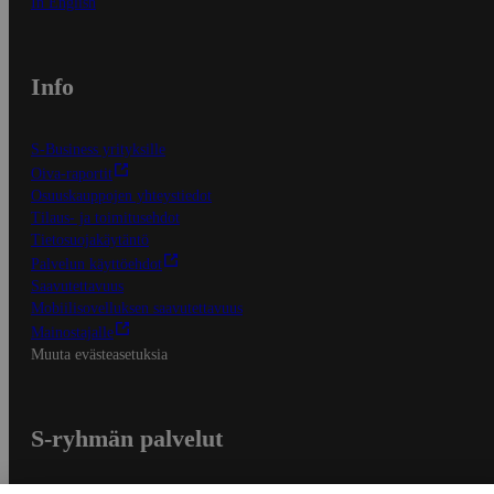
In English
Info
S-Business yrityksille
Oiva-raportit
Osuuskauppojen yhteystiedot
Tilaus- ja toimitusehdot
Tietosuojakäytäntö
Palvelun käyttöehdot
Saavutettavuus
Mobiilisovelluksen saavutettavuus
Mainostajalle
Muuta evästeasetuksia
S-ryhmän palvelut