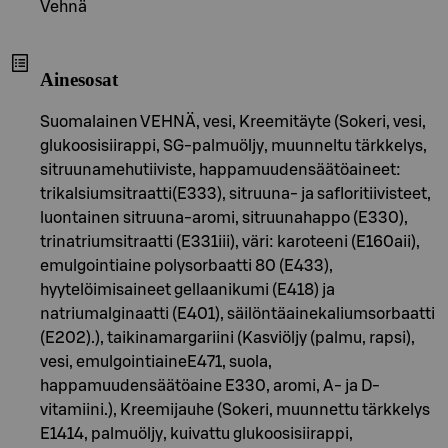
Vehnä
Ainesosat
Suomalainen VEHNÄ, vesi, Kreemitäyte (Sokeri, vesi,
glukoosisiirappi, SG-palmuöljy, muunneltu tärkkelys,
sitruunamehutiiviste, happamuudensäätöaineet:
trikalsiumsitraatti(E333), sitruuna- ja safloritiivisteet,
luontainen sitruuna-aromi, sitruunahappo (E330),
trinatriumsitraatti (E331iii), väri: karoteeni (E160aii),
emulgointiaine polysorbaatti 80 (E433),
hyytelöimisaineet gellaanikumi (E418) ja
natriumalginaatti (E401), säilöntäainekaliumsorbaatti
(E202).), taikinamargariini (Kasviöljy (palmu, rapsi),
vesi, emulgointiaineE471, suola,
happamuudensäätöaine E330, aromi, A- ja D-
vitamiini.), Kreemijauhe (Sokeri, muunnettu tärkkelys
E1414, palmuöljy, kuivattu glukoosisiirappi,