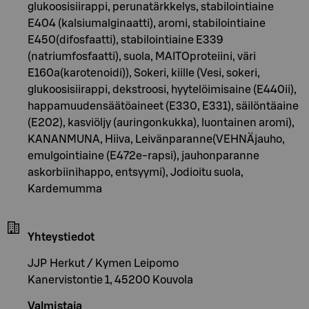
glukoosisiirappi, perunatärkkelys, stabilointiaine
E404 (kalsiumalginaatti), aromi, stabilointiaine
E450(difosfaatti), stabilointiaine E339
(natriumfosfaatti), suola, MAITOproteiini, väri
E160a(karotenoidi)), Sokeri, kiille (Vesi, sokeri,
glukoosisiirappi, dekstroosi, hyytelöimisaine (E440ii),
happamuudensäätöaineet (E330, E331), säilöntäaine
(E202), kasviöljy (auringonkukka), luontainen aromi),
KANANMUNA, Hiiva, Leivänparanne(VEHNÄjauho,
emulgointiaine (E472e-rapsi), jauhonparanne
askorbiinihappo, entsyymi), Jodioitu suola,
Kardemumma
Yhteystiedot
JJP Herkut / Kymen Leipomo
Kanervistontie 1, 45200 Kouvola
Valmistaja