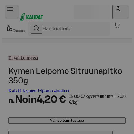
Hyppää sisältöön
Tuotteet
Ei valikoimassa
Kymen Leipomo Sitruunapitko
350g
Kaikki Kymen leipomo -tuotteet
vertailuhinta 12,00
Noin
4,20 €
12,00 €/kg
n.
€/kg
Valitse toimitustapa