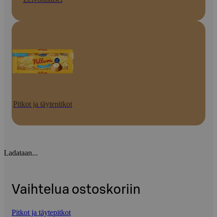
Pitkot ja täytepitkot
Ladataan...
Vaihtelua ostoskoriin
Pitkot ja täytepitkot