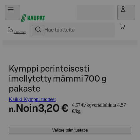
Hyppää sisältöön
Tuotteet
Kymppi perinteisesti
imellytetty mämmi 700 g
pakaste
Kaikki Kymppi-tuotteet
vertailuhinta 4,57
Noin
3,20 €
4,57 €/kg
n.
€/kg
Valitse toimitustapa