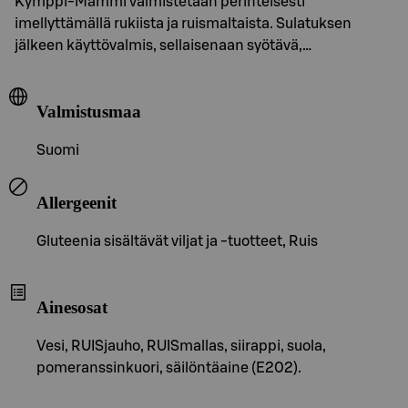
Kymppi-Mämmi valmistetaan perinteisesti
imellyttämällä rukiista ja ruismaltaista. Sulatuksen
jälkeen käyttövalmis, sellaisenaan syötävä,…
Valmistusmaa
Suomi
Allergeenit
Gluteenia sisältävät viljat ja -tuotteet, Ruis
Ainesosat
Vesi, RUISjauho, RUISmallas, siirappi, suola,
pomeranssinkuori, säilöntäaine (E202).