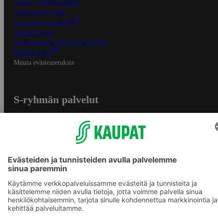
Tilaus- ja toimitusehdot
Tietosuojakäytäntö
Palvelun käyttöehdot
Saavutettavuus
Mobiilisovelluksen saavutettavuus
Mainostajalle
Muuta evästeasetuksia
S-ryhmän palvelut
S-ryhmä
Asiakasomistajuus
Yhteishyvä Ruoka -sovellus
S-ostoslista -sovellus
Prisma.fi
Sokos.fi
S-Pankki
Yhteishyvä
Sokos Hotels