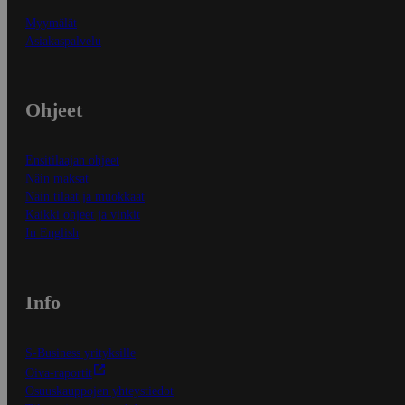
Myymälät
Asiakaspalvelu
Ohjeet
Ensitilaajan ohjeet
Näin maksat
Näin tilaat ja muokkaat
Kaikki ohjeet ja vinkit
In English
Info
S-Business yrityksille
Oiva-raportit
Osuuskauppojen yhteystiedot