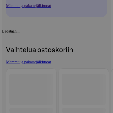
Mämmit ja pakastejälkiruoat
Ladataan...
Vaihtelua ostoskoriin
Mämmit ja pakastejälkiruoat
Ohita listaus