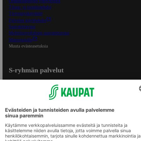
Osuuskauppojen yhteystiedot
Tilaus- ja toimitusehdot
Tietosuojakäytäntö
Palvelun käyttöehdot
Saavutettavuus
Mobiilisovelluksen saavutettavuus
Mainostajalle
Muuta evästeasetuksia
S-ryhmän palvelut
S-ryhmä
Asiakasomistajuus
Yhteishyvä Ruoka -sovellus
S-ostoslista -sovellus
Prisma.fi
Sokos.fi
S-Pankki
Yhteishyvä