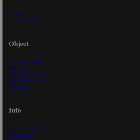
Myymälät
Asiakaspalvelu
Ohjeet
Ensitilaajan ohjeet
Näin maksat
Näin tilaat ja muokkaat
Kaikki ohjeet ja vinkit
In English
Info
S-Business yrityksille
Oiva-raportit