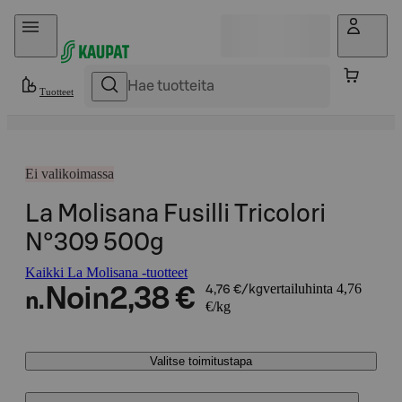
Hyppää sisältöön
Tuotteet
Ei valikoimassa
La Molisana Fusilli Tricolori
N°309 500g
Kaikki La Molisana -tuotteet
vertailuhinta 4,76
Noin
2,38 €
4,76 €/kg
n.
€/kg
Valitse toimitustapa