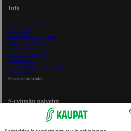
Info
S-Business yrityksille
Oiva-raportit
Osuuskauppojen yhteystiedot
Tilaus- ja toimitusehdot
Tietosuojakäytäntö
Palvelun käyttöehdot
Saavutettavuus
Mobiilisovelluksen saavutettavuus
Mainostajalle
Muuta evästeasetuksia
S-ryhmän palvelut
S-ryhmä
Asiakasomistajuus