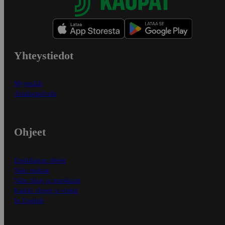
Yhteystiedot
Myymälät
Asiakaspalvelu
Ohjeet
Ensitilaajan ohjeet
Näin maksat
Näin tilaat ja muokkaat
Kaikki ohjeet ja vinkit
In English