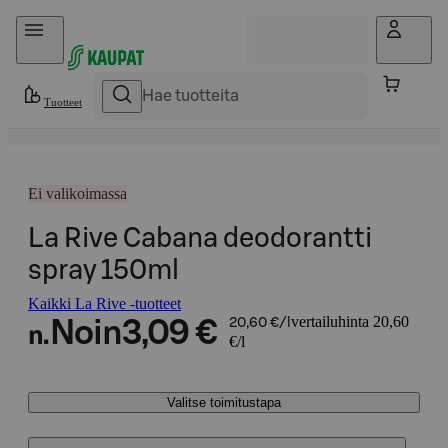
Hyppää sisältöön
Tuotteet
Ei valikoimassa
La Rive Cabana deodorantti
spray 150ml
Kaikki La Rive -tuotteet
vertailuhinta 20,60
Noin
3,09 €
20,60 €/l
n.
€/l
Valitse toimitustapa