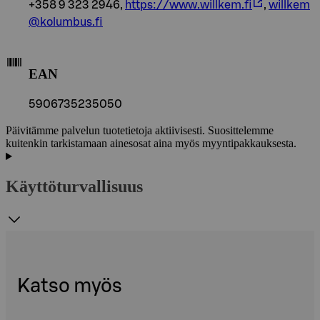
+358 9 323 2946,
https://www.willkem.fi
,
willkem
@kolumbus.fi
EAN
5906735235050
Päivitämme palvelun tuotetietoja aktiivisesti. Suosittelemme
kuitenkin tarkistamaan ainesosat aina myös myyntipakkauksesta.
Käyttöturvallisuus
Katso myös