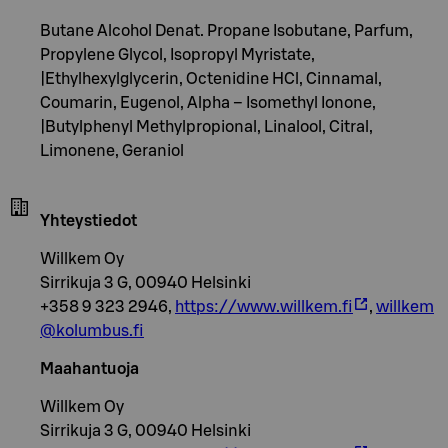
Butane Alcohol Denat. Propane Isobutane, Parfum,
Propylene Glycol, Isopropyl Myristate,
|Ethylhexylglycerin, Octenidine HCl, Cinnamal,
Coumarin, Eugenol, Alpha – Isomethyl Ionone,
|Butylphenyl Methylpropional, Linalool, Citral,
Limonene, Geraniol
Yhteystiedot
Willkem Oy
Sirrikuja 3 G, 00940 Helsinki
+358 9 323 2946,
https://www.willkem.fi
,
willkem
@kolumbus.fi
Maahantuoja
Willkem Oy
Sirrikuja 3 G, 00940 Helsinki