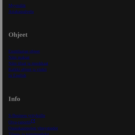
Myymälät
Asiakaspalvelu
Ohjeet
Ensitilaajan ohjeet
Näin maksat
Näin tilaat ja muokkaat
Kaikki ohjeet ja vinkit
In English
Info
S-Business yrityksille
Oiva-raportit
Osuuskauppojen yhteystiedot
Tilaus- ja toimitusehdot