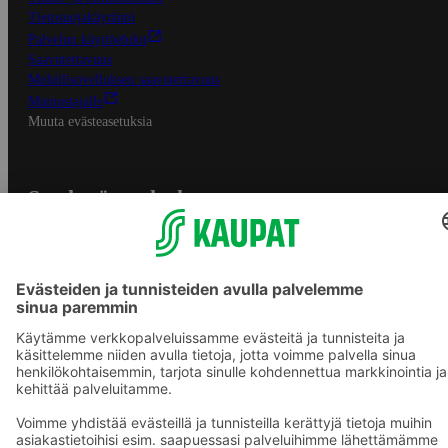
Tietosuojakäytäntö
Palvelun käyttöehdot
Saavutettavuus
Mobiilisovelluksen saavutettavuus
Mainostajalle
Muuta evästeasetuksia
S-ryhmän palvelut
S-ryhmä
Asiakasomistajuus
Yhteishyvä Ruoka -sovellus
S-ostoslista -sovellus
Prisma.fi
Sokos.fi
S-Pankki
Yhteishyvä
Sokos Hotels