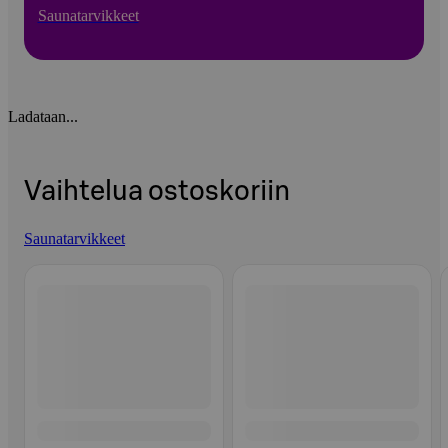
Saunatarvikkeet
Ladataan...
Vaihtelua ostoskoriin
Saunatarvikkeet
Ohita listaus