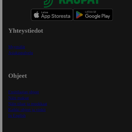
Yhteystiedot
Myymälät
Asiakaspalvelu
Ohjeet
Ensitilaajan ohjeet
Näin maksat
Näin tilaat ja muokkaat
Kaikki ohjeet ja vinkit
In English