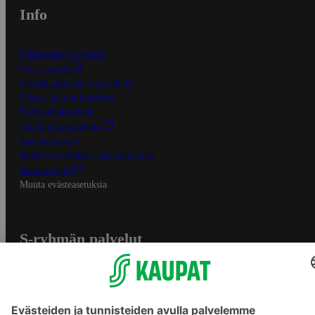
Info
S-Business yrityksille
Oiva-raportit
Osuuskauppojen yhteystiedot
Tilaus- ja toimitusehdot
Tietosuojakäytäntö
Palvelun käyttöehdot
Saavutettavuus
Mobiilisovelluksen saavutettavuus
Mainostajalle
Muuta evästeasetuksia
S-ryhmän palvelut
S-ryhmä
Asiakasomistajuus
Yhteishyvä Ruoka -sovellus