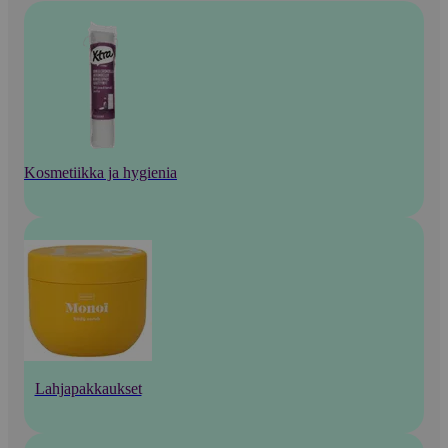
Kosmetiikka ja hygienia
Lahjapakkaukset