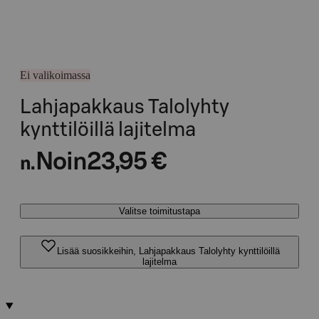
Ei valikoimassa
Lahjapakkaus Talolyhty
kynttilöillä lajitelma
Noin
23,95 €
n.
Valitse toimitustapa
Lisää suosikkeihin, Lahjapakkaus Talolyhty kynttilöillä
lajitelma