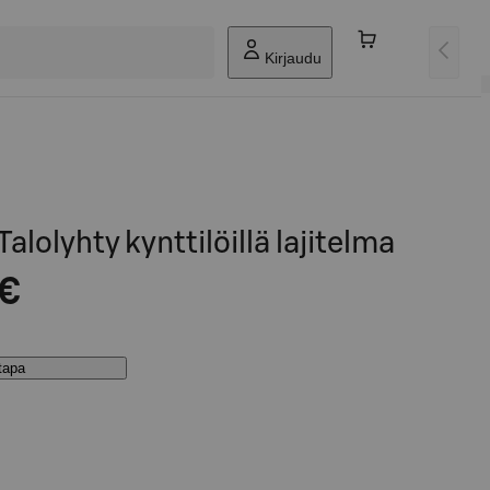
Kirjaudu
lolyhty kynttilöillä lajitelma
 €
stapa