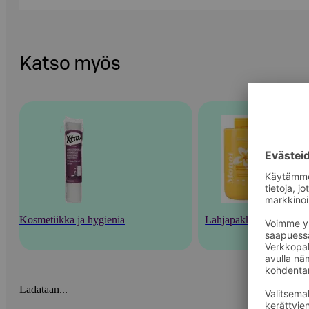
Katso myös
Kosmetiikka ja hygienia
Lahjapakkaukset
Ladataan...