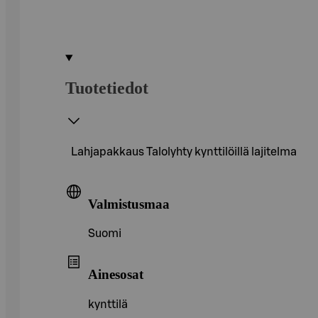
Tuotetiedot
Lahjapakkaus Talolyhty kynttilöillä lajitelma
Valmistusmaa
Suomi
Ainesosat
kynttilä