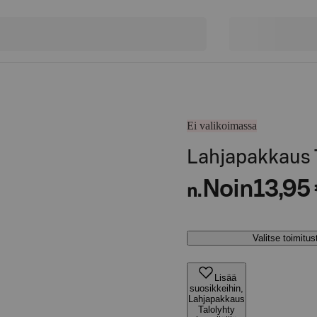
Ei valikoimassa
Lahjapakkaus Ta
Noin
13,95
n.
Valitse toimitu
Lisää
suosikkeihin,
Lahjapakkaus
Talolyhty