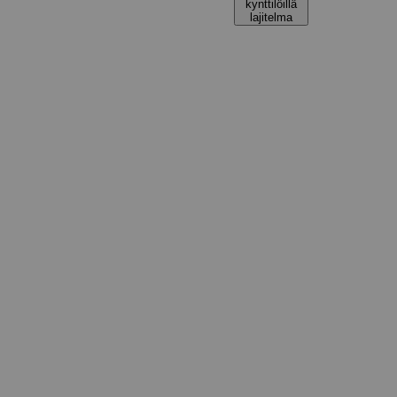
kynttilöillä
lajitelma