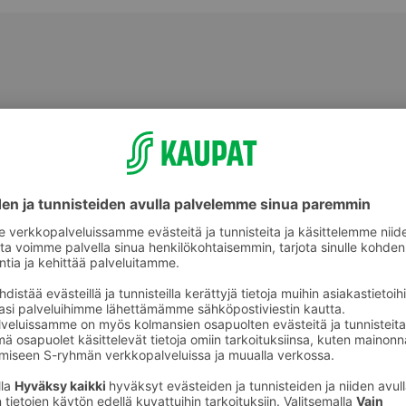
Lahjapakkaukset naisille