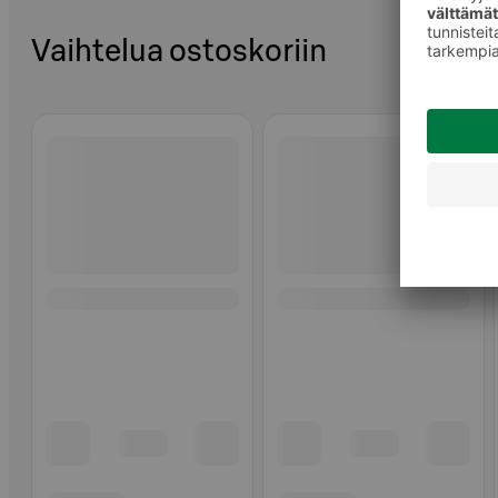
Vaihtelua ostoskoriin
Ohita listaus