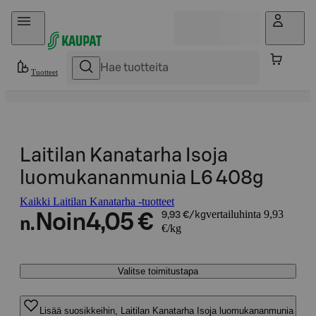
Hyppää sisältöön
Tuotteet
Laitilan Kanatarha Isoja
luomukananmunia L6 408g
Kaikki Laitilan Kanatarha -tuotteet
vertailuhinta 9,93
Noin
4,05 €
9,93 €/kg
n.
€/kg
Valitse toimitustapa
Lisää suosikkeihin, Laitilan Kanatarha Isoja luomukananmunia