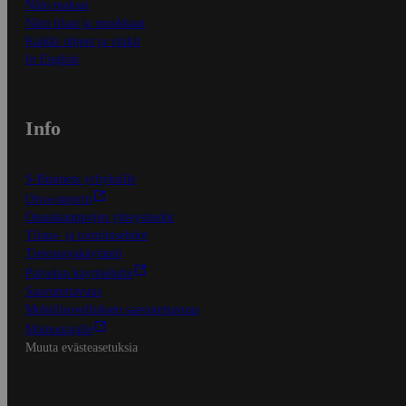
Näin maksat
Näin tilaat ja muokkaat
Kaikki ohjeet ja vinkit
In English
Info
S-Business yrityksille
Oiva-raportit
Osuuskauppojen yhteystiedot
Tilaus- ja toimitusehdot
Tietosuojakäytäntö
Palvelun käyttöehdot
Saavutettavuus
Mobiilisovelluksen saavutettavuus
Mainostajalle
Muuta evästeasetuksia