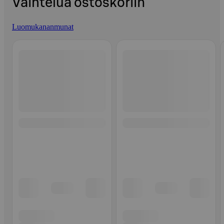
Vaihtelua ostoskoriin
Luomukananmunat
Ohita listaus