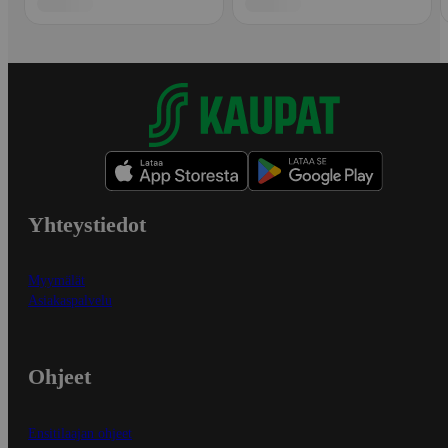
Yhteystiedot
Myymälät
Asiakaspalvelu
Ohjeet
Ensitilaajan ohjeet