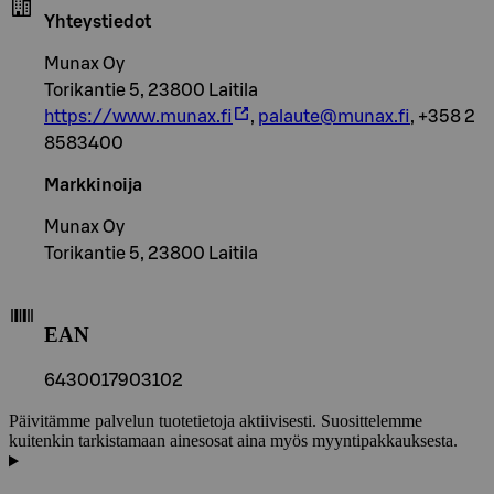
Yhteystiedot
Munax Oy
Torikantie 5, 23800 Laitila
https://www.munax.fi
,
palaute@munax.fi
, +358 2
8583400
Markkinoija
Munax Oy
Torikantie 5, 23800 Laitila
EAN
6430017903102
Päivitämme palvelun tuotetietoja aktiivisesti. Suosittelemme
kuitenkin tarkistamaan ainesosat aina myös myyntipakkauksesta.