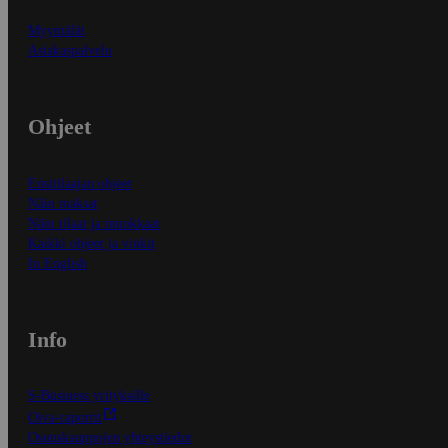
Myymälät
Asiakaspalvelu
Ohjeet
Ensitilaajan ohjeet
Näin maksat
Näin tilaat ja muokkaat
Kaikki ohjeet ja vinkit
In English
Info
S-Business yrityksille
Oiva-raportit
Osuuskauppojen yhteystiedot