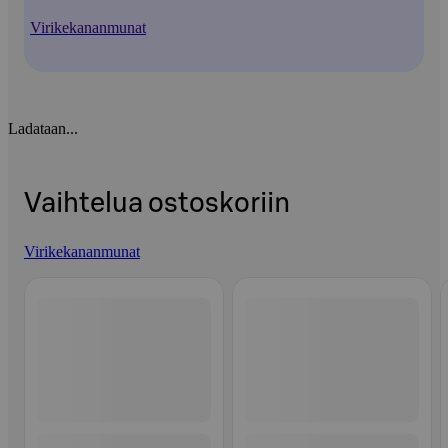
Virikekananmunat
Ladataan...
Vaihtelua ostoskoriin
Virikekananmunat
Ohita listaus