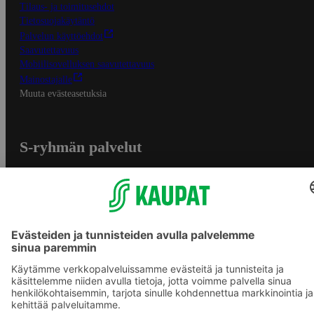
Tilaus- ja toimitusehdot
Tietosuojakäytäntö
Palvelun käyttöehdot
Saavutettavuus
Mobiilisovelluksen saavutettavuus
Mainostajalle
Muuta evästeasetuksia
S-ryhmän palvelut
S-ryhmä
Asiakasomistajuus
Yhteishyvä Ruoka -sovellus
S-ostoslista -sovellus
Prisma.fi
Sokos.fi
S-Pankki
Yhteishyvä
Sokos Hotels