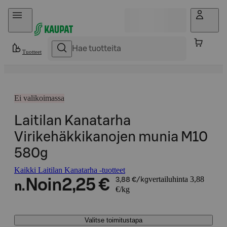
Hyppää sisältöön
Tuotteet
Ei valikoimassa
Laitilan Kanatarha
Virikehäkkikanojen munia M10
580g
Kaikki Laitilan Kanatarha -tuotteet
vertailuhinta 3,88
Noin
2,25 €
3,88 €/kg
n.
€/kg
Valitse toimitustapa