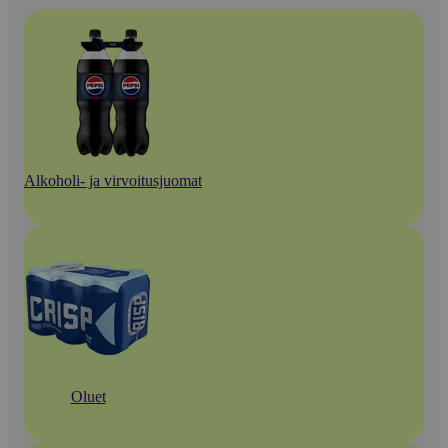
Alkoholi- ja virvoitusjuomat
Oluet