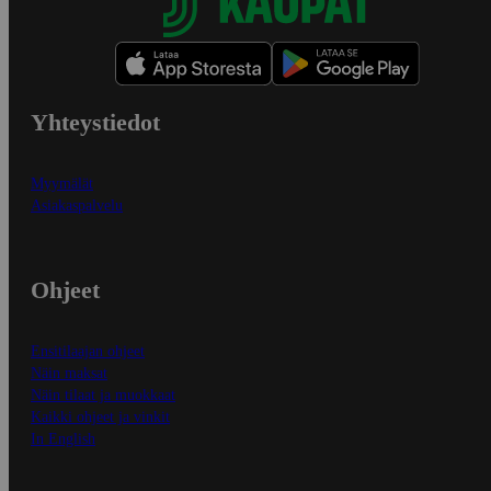
Yhteystiedot
Myymälät
Asiakaspalvelu
Ohjeet
Ensitilaajan ohjeet
Näin maksat
Näin tilaat ja muokkaat
Kaikki ohjeet ja vinkit
In English