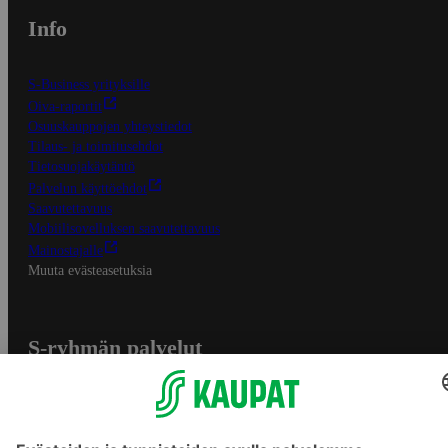
Info
S-Business yrityksille
Oiva-raportit
Osuuskauppojen yhteystiedot
Tilaus- ja toimitusehdot
Tietosuojakäytäntö
Palvelun käyttöehdot
Saavutettavuus
Mobiilisovelluksen saavutettavuus
Mainostajalle
Muuta evästeasetuksia
S-ryhmän palvelut
S-ryhmä
Asiakasomistajuus