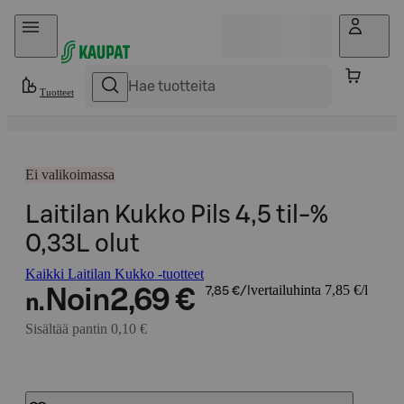
Hyppää sisältöön
Tuotteet
Ei valikoimassa
Laitilan Kukko Pils 4,5 til-%
0,33L olut
Kaikki Laitilan Kukko -tuotteet
vertailuhinta 7,85 €/l
Noin
2,69 €
7,85 €/l
n.
Sisältää pantin 0,10 €