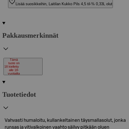
Lisää suosikkeihin, Laitilan Kukko Pils 4,5 til-% 0,33L olut
Pakkausmerkinnät
Tämä
tuote on
18
kielletty
alle 18-
vuotiailta
Tuotetiedot
Vahvasti humaloitu, kullankeltainen täysmallasolut, jonka
runsas ja vitivalkoinen vaahto säilyy pitkään oluen