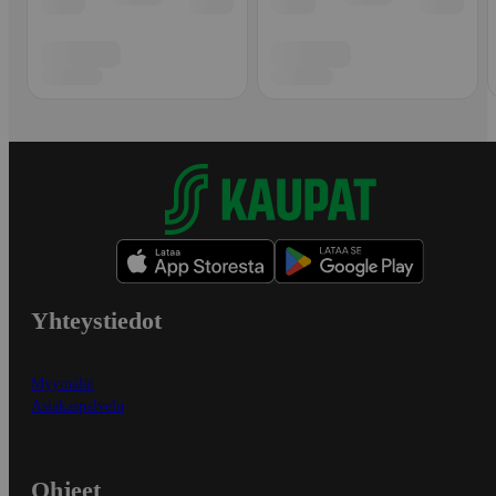
Yhteystiedot
Myymälät
Asiakaspalvelu
Ohjeet