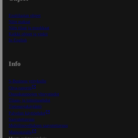
Ensitilaajan ohjeet
Näin maksat
Näin tilaat ja muokkaat
Kaikki ohjeet ja vinkit
In English
Info
S-Business yrityksille
Oiva-raportit
Osuuskauppojen yhteystiedot
Tilaus- ja toimitusehdot
Tietosuojakäytäntö
Palvelun käyttöehdot
Saavutettavuus
Mobiilisovelluksen saavutettavuus
Mainostajalle