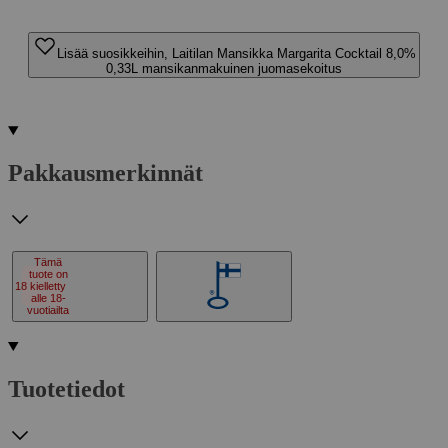
Lisää suosikkeihin, Laitilan Mansikka Margarita Cocktail 8,0%
0,33L mansikanmakuinen juomasekoitus
Pakkausmerkinnät
Tämä
tuote on
18
kielletty
alle 18-
vuotiailta
Tuotetiedot