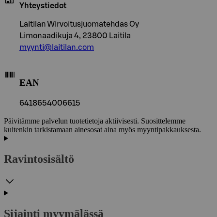
Yhteystiedot
Laitilan Wirvoitusjuomatehdas Oy
Limonaadikuja 4, 23800 Laitila
myynti@laitilan.com
EAN
6418654006615
Päivitämme palvelun tuotetietoja aktiivisesti. Suosittelemme
kuitenkin tarkistamaan ainesosat aina myös myyntipakkauksesta.
Ravintosisältö
Sijainti myymälässä