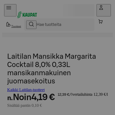
Hyppää sisältöön
Tuotteet
Laitilan Mansikka Margarita
Cocktail 8,0% 0,33L
mansikanmakuinen
juomasekoitus
Kaikki Laitilan-tuotteet
vertailuhinta 12,39 €/l
Noin
4,19 €
12,39 €/l
n.
Sisältää pantin 0,10 €